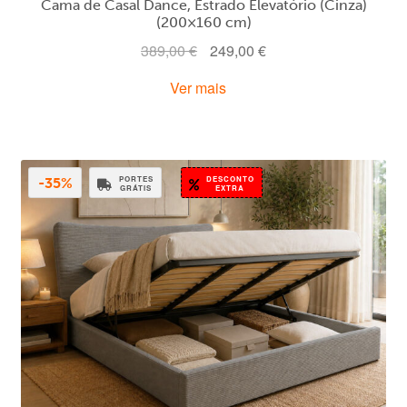
Cama de Casal Dance, Estrado Elevatório (Cinza)
(200×160 cm)
O
O
389,00
€
249,00
€
preço
preço
Ver mais
original
atual
era:
é:
389,00 €.
249,00 €.
PORTES
DESCONTO
-35%
GRÁTIS
EXTRA