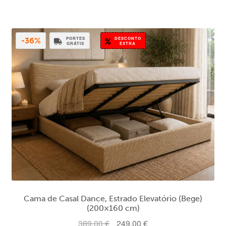
era:
é:
359,00 €.
229,00 €.
PORTES
DESCONTO
-36%
GRÁTIS
EXTRA
Cama de Casal Dance, Estrado Elevatório (Bege)
(200×160 cm)
O
O
389,00
€
249,00
€