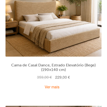
Área de Cliente
Cama de Casal Dance, Estrado Elevatório (Bege)
(190×140 cm)
O
O
359,00
€
229,00
€
preço
preço
Ver mais
original
atual
era:
é:
359,00 €.
229,00 €.