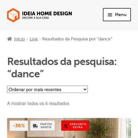
Ir
Saltar
Menu
para
para
a
o
Maximi
PRODUTOS
navegação
conteúdo
subme
Início
Loja
Resultados da Pesquisa por “dance”
Maximi
Quarto
subme
Resultados da pesquisa:
Maximi
Sala
subme
“dance”
Maximi
Sofás
subme
Maximi
Mesas e Cadeiras
subme
Ordenado
A mostrar todos os 6 resultados
por
Maximi
Escritório
mais
subme
recentes
PORTES
DESCONTO
-36%
Maximi
Apoio ao Cliente
GRÁTIS
EXTRA
subme