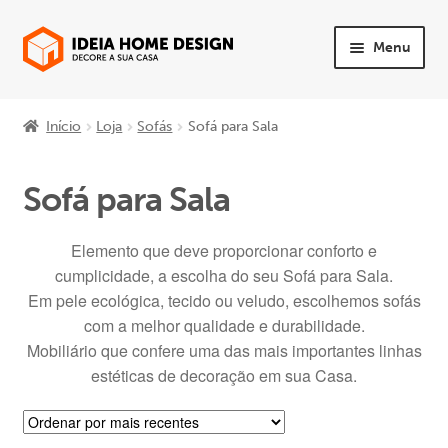
Ir
Saltar
Menu
para
para
a
o
Maximi
PRODUTOS
navegação
conteúdo
subme
Início
Loja
Sofás
Sofá para Sala
Maximi
Quarto
subme
Sofá para Sala
Maximi
Sala
subme
Elemento que deve proporcionar conforto e
Maximi
Sofás
cumplicidade, a escolha do seu Sofá para Sala.
subme
Em pele ecológica, tecido ou veludo, escolhemos sofás
Sofa Cama
com a melhor qualidade e durabilidade.
Mobiliário que confere uma das mais importantes linhas
Poltronas
estéticas de decoração em sua Casa.
Sofá para Sala