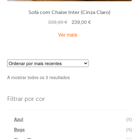
Sofá com Chaise Inter (Cinza Claro)
O
O
339,00
€
239,00
€
preço
preço
Ver mais
original
atual
era:
é:
339,00 €.
239,00 €.
Ordenado
A mostrar todos os 3 resultados
por
mais
recentes
Filtrar por cor
Azul
(1)
Bege
(1)