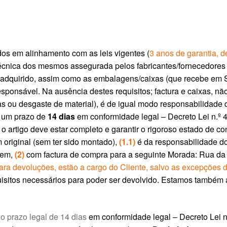
os em alinhamento com as leis vigentes (
3 anos de garantia, 
 técnica dos mesmos assegurada pelos fabricantes/fornecedores
o adquirido, assim como as embalagens/caixas (que recebe em
sponsável. Na ausência destes requisitos; factura e caixas, n
 ou desgaste de material), é de igual modo responsabilidade do 
e um prazo de
14 dias
em conformidade legal – Decreto Lei n.º 
o artigo deve estar completo e garantir o rigoroso estado de c
riginal (sem ter sido montado),
(1.1)
é da responsabilidade do 
gem,
(2)
com factura de compra para a seguinte Morada: Rua da I
para devoluções, estão a cargo do Cliente, salvo as excepções 
equisitos necessários para poder ser devolvido. Estamos também
no prazo legal de 14 dias
em conformidade legal – Decreto Lei n