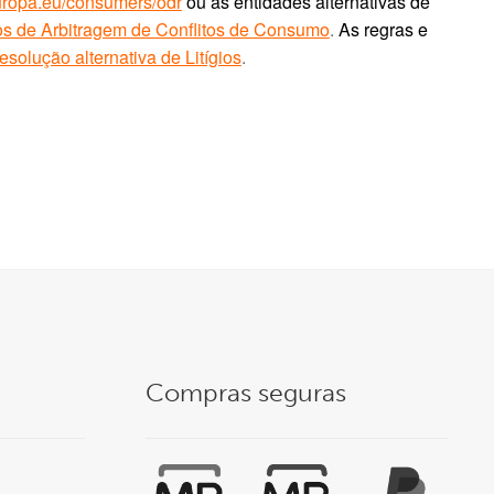
europa.eu/consumers/odr
ou às entidades alternativas de
os de Arbitragem de Conflitos de Consumo
.
As regras e
esolução alternativa de Litígios
.
Compras seguras