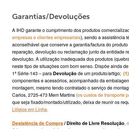
Garantias/Devoluções
A IHD garante o cumprimento dos produtos comercializad
empresas e clientes empresariais
), sendo a assistência
aconselhável que conserve a garantia/factura do produt
reparação, devolução ou reclamação junto da entidade re
devolução. A utilização inadequada dos produtos (quebras
neste tipo de situações com bom senso. Dispõe ainda d
1ª Série-143 – para
Devolução
de um produto/artigo;
(1)
componentes e acessórios, acompanhado da embalagem o
montagem, mesmo tendo contratado o serviço de monta
Carlos, 2725-473 Mem Martins
(
os custos de transporte 
que seja fixado/montado/utilizado, deixa de reunir os r
Litígios em Linha
.
Desistência de Compra
/ Direito de Livre Resolução
, 