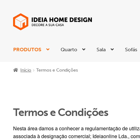
Ir
Saltar
para
para
a
o
navegação
conteúdo
PRODUTOS
Quarto
Sala
Sofás
Início
Termos e Condições
Termos e Condições
Nesta área damos a conhecer a regulamentação de utiliz
associada à designação comercial; Ideiaonline Lda., c