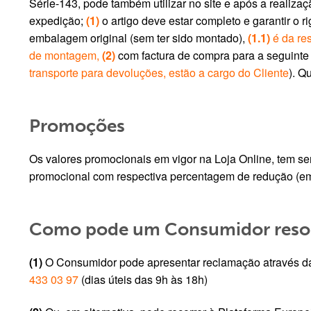
Série-143, pode também utilizar no site e após a realiza
expedição;
(1)
o artigo deve estar completo e garantir o
embalagem original (sem ter sido montado),
(1.1)
é da re
de montagem,
(2)
com factura de compra para a seguinte 
transporte para devoluções, estão a cargo do Cliente
). Q
Promoções
Os valores promocionais em vigor na Loja Online, tem semp
promocional com respectiva percentagem de redução (em 
Como pode um Consumidor resol
(1)
O Consumidor pode apresentar reclamação através da u
433 03 97
(dias úteis das 9h às 18h)