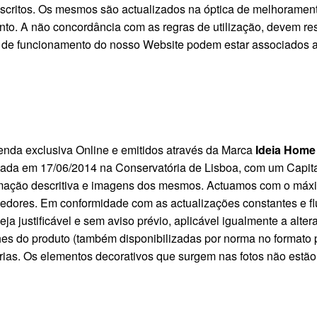
escritos. Os mesmos são actualizados na óptica de melhoramento
to. A não concordância com as regras de utilização, devem res
e funcionamento do nosso Website podem estar associados ao
enda exclusiva Online e emitidos através da Marca
Ideia Home
tada em 17/06/2014 na Conservatória de Lisboa, com um Capit
rmação descritiva e imagens dos mesmos. Actuamos com o máximo
edores. Em conformidade com as actualizações constantes e flu
seja justificável e sem aviso prévio, aplicável igualmente a al
alhes do produto (também disponibilizadas por norma no formato
rias. Os elementos decorativos que surgem nas fotos não estão