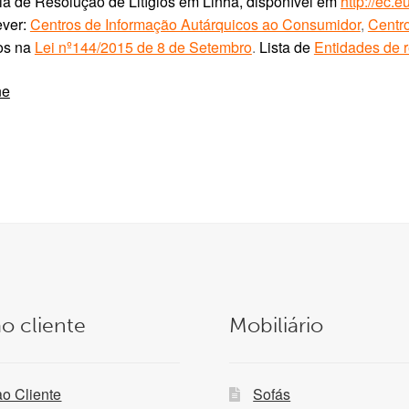
ia de Resolução de Litígios em Linha, disponível em
http://ec.
ver:
Centros de Informação Autárquicos ao Consumidor
,
Centr
os na
Lei nº144/2015 de 8 de Setembro
.
Lista de
Entidades de r
ne
o cliente
Mobiliário
ao Cliente
Sofás