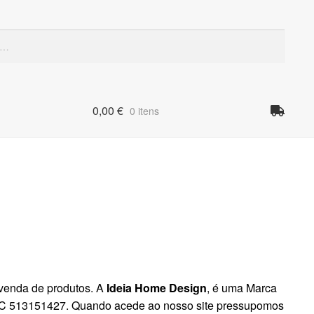
Quando
0,00
€
0 itens
 venda de produtos. A
Ideia Home Design
, é uma Marca
IPCC 513151427. Quando acede ao nosso site pressupomos