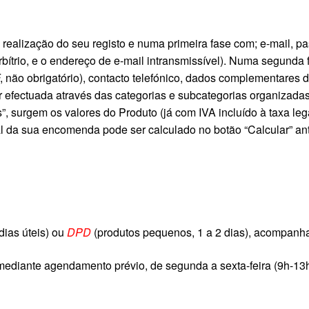
 realização do seu registo e numa primeira fase com; e-mail, p
arbítrio, e o endereço de e-mail intransmissível). Numa segunda
, não obrigatório), contacto telefónico, dados complementares 
r efectuada através das categorias e subcategorias organizadas
 surgem os valores do Produto (já com IVA incluído à taxa lega
al da sua encomenda pode ser calculado no botão “Calcular” an
dias úteis) ou
DPD
(produtos pequenos, 1 a 2 dias), acompanhad
iante agendamento prévio, de segunda a sexta-feira (9h-13h e