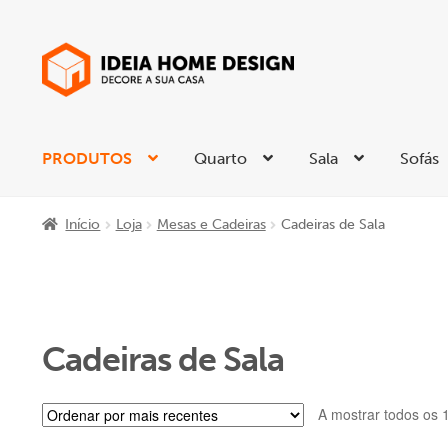
Ir
Saltar
para
para
a
o
navegação
conteúdo
PRODUTOS
Quarto
Sala
Sofás
Início
Loja
Mesas e Cadeiras
Cadeiras de Sala
Cadeiras de Sala
A mostrar todos os 