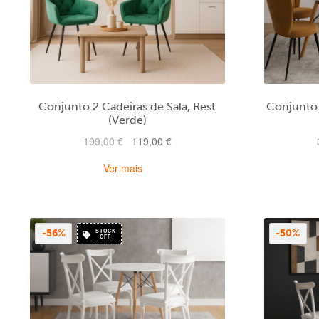
Conjunto 2 Cadeiras de Sala, Rest
Conjunto 
(Verde)
O
O
199,00
€
119,00
€
preço
preço
Ver mais
original
atual
era:
é:
199,00 €.
119,00 €.
STOCK
-56%
-50%
OFF