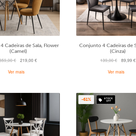
4 Cadeiras de Sala, Flower
Conjunto 4 Cadeiras de S
(Camel)
(Cinza)
O
O
O
359,00
€
219,00
€
139,00
€
89,99
€
preço
preço
preço
Ver mais
Ver mais
original
atual
original
era:
é:
era:
359,00 €.
219,00 €.
139,00 €
STOCK
-61%
OFF