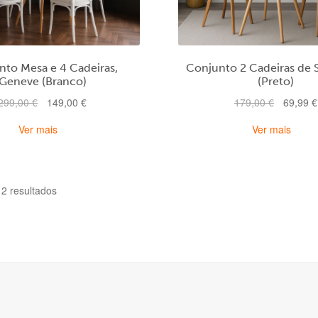
nto Mesa e 4 Cadeiras,
Conjunto 2 Cadeiras de S
Geneve (Branco)
(Preto)
O
O
O
299,00
€
149,00
€
179,00
€
69,99
€
preço
preço
preço
Ver mais
Ver mais
original
atual
original
era:
é:
era:
299,00 €.
149,00 €.
179,00 €
Ordenado
12 resultados
por
mais
recentes