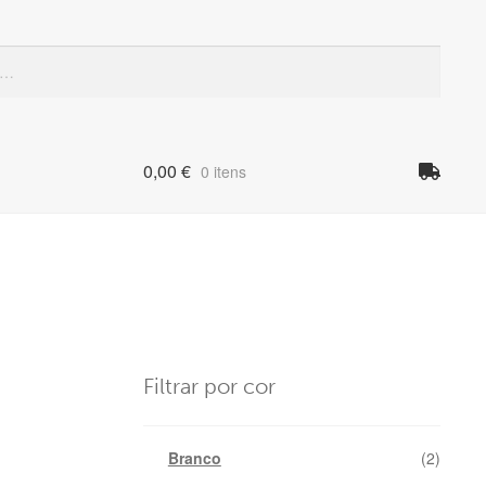
Quando
0,00
€
0 itens
Filtrar por cor
Branco
(2)