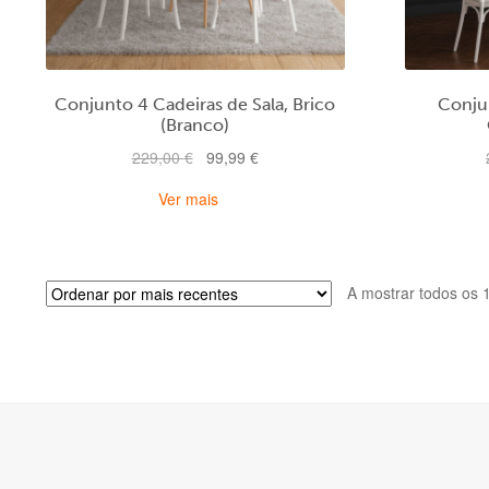
Conjunto 4 Cadeiras de Sala, Brico
Conju
(Branco)
O
O
229,00
€
99,99
€
preço
preço
Ver mais
original
atual
era:
é:
229,00 €.
99,99 €.
A mostrar todos os 