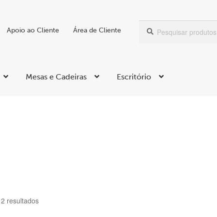
Pesquisar
Pesquisa
Apoio ao Cliente
Área de Cliente
por:
Mesas e Cadeiras
Escritório
Ordenado
12 resultados
por