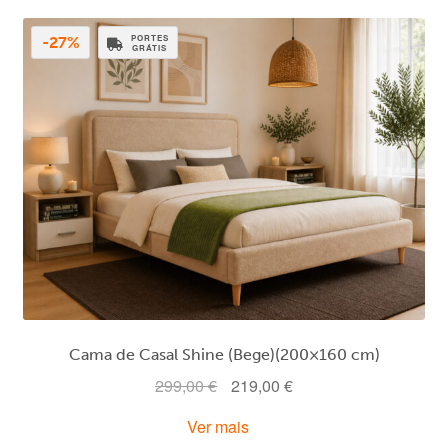
PORTES
-27%
GRÁTIS
Cama de Casal Shine (Bege)(200×160 cm)
O
O
299,00
€
219,00
€
preço
preço
Ver mais
original
atual