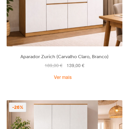
Aparador Zurich (Carvalho Claro, Branco)
O
O
189,00
€
139,00
€
preço
preço
Ver mais
original
atual
era:
é:
189,00 €.
139,00 €.
-26%