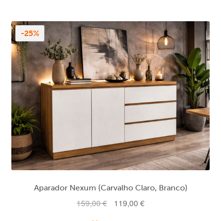
139,00 €.
89,99 €.
-25%
Aparador Nexum (Carvalho Claro, Branco)
O
O
159,00
€
119,00
€
preço
preço