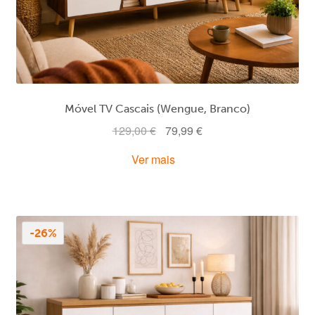
Móvel TV Cascais (Wengue, Branco)
O
O
129,00
€
79,99
€
preço
preço
Ver mais
original
atual
era:
é:
129,00 €.
79,99 €.
-26%