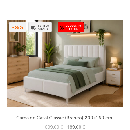
era:
é:
279,00 €.
209,00 €.
PORTES
DESCONTO
-39%
GRÁTIS
EXTRA
Cama de Casal Classic (Branco)(200×160 cm)
O
O
309,00
€
189,00
€