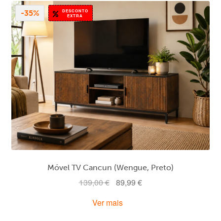
DESCONTO
-35%
EXTRA
Móvel TV Cancun (Wengue, Preto)
O
O
139,00
€
89,99
€
preço
preço
Ver mais
original
atual
era:
é: