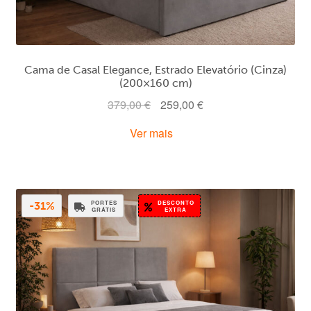
Cama de Casal Elegance, Estrado Elevatório (Cinza)
(200×160 cm)
O
O
379,00
€
259,00
€
preço
preço
Ver mais
original
atual
era:
é:
379,00 €.
259,00 €.
PORTES
DESCONTO
-31%
GRÁTIS
EXTRA