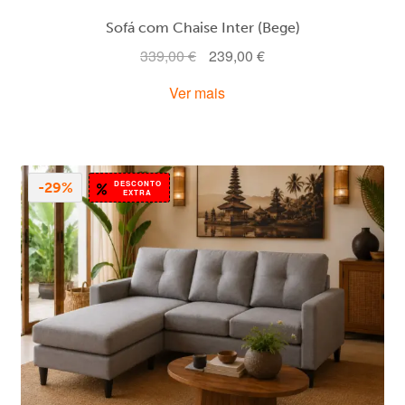
Sofá com Chaise Inter (Bege)
O
O
339,00
€
239,00
€
preço
preço
Ver mais
original
atual
era:
é:
339,00 €.
239,00 €.
DESCONTO
-29%
EXTRA