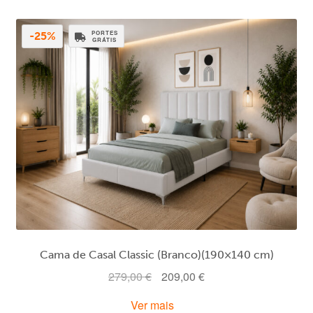
279,00 €.
209,00 €.
PORTES
-25%
GRÁTIS
Cama de Casal Classic (Branco)(190×140 cm)
O
O
279,00
€
209,00
€
preço
preço
Ver mais
original
atual