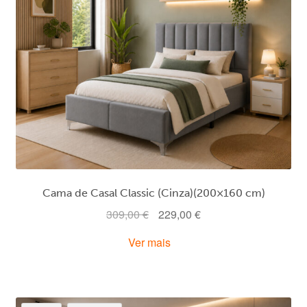
Cama de Casal Classic (Cinza)(200×160 cm)
O
O
309,00
€
229,00
€
preço
preço
Ver mais
original
atual
era:
é:
309,00 €.
229,00 €.