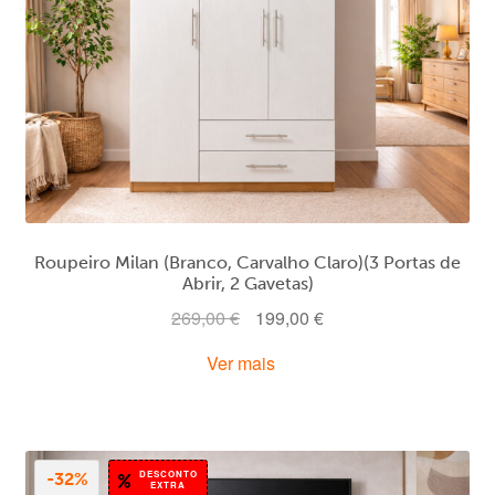
Roupeiro Milan (Branco, Carvalho Claro)(3 Portas de
Abrir, 2 Gavetas)
O
O
269,00
€
199,00
€
preço
preço
Ver mais
original
atual
era:
é:
269,00 €.
199,00 €.
DESCONTO
-32%
EXTRA