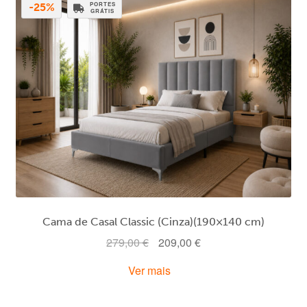
PORTES
-25%
GRÁTIS
Cama de Casal Classic (Cinza)(190×140 cm)
O
O
279,00
€
209,00
€
preço
preço
Ver mais
original
atual
era:
é: