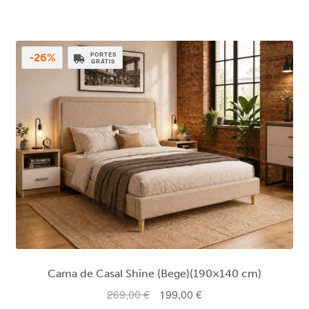
era:
é:
299,00 €.
219,00 €.
PORTES
-26%
GRÁTIS
Cama de Casal Shine (Bege)(190×140 cm)
O
O
269,00
€
199,00
€