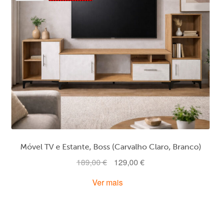
Móvel TV e Estante, Boss (Carvalho Claro, Branco)
O
O
189,00
€
129,00
€
preço
preço
Ver mais
original
atual
era:
é:
189,00 €.
129,00 €.