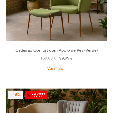
Cadeirão Confort com Apoio de Pés (Verde)
O
O
159,00
€
99,99
€
preço
preço
Ver mais
original
atual
era:
é:
159,00 €.
99,99 €.
DESCONTO
-46%
EXTRA