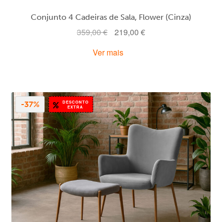
Conjunto 4 Cadeiras de Sala, Flower (Cinza)
O
O
359,00
€
219,00
€
preço
preço
Ver mais
original
atual
era:
é:
359,00 €.
219,00 €.
DESCONTO
-37%
EXTRA