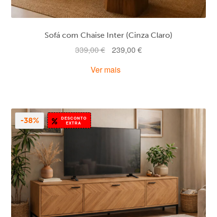
Sofá com Chaise Inter (Cinza Claro)
O
O
339,00
€
239,00
€
preço
preço
Ver mais
original
atual
era:
é:
339,00 €.
239,00 €.
DESCONTO
-38%
EXTRA