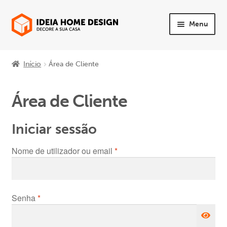
Ir
Saltar
Menu
para
para
a
o
Maximi
PRODUTOS
navegação
conteúdo
subme
Início
Área de Cliente
Maximi
Quarto
subme
Área de Cliente
Maximi
Sala
subme
Iniciar sessão
Maximi
Sofás
subme
Obrigatório
Nome de utilizador ou email
*
Maximi
Mesas e Cadeiras
subme
Maximi
Escritório
subme
Obrigatório
Senha
*
Maximi
Apoio ao Cliente
subme