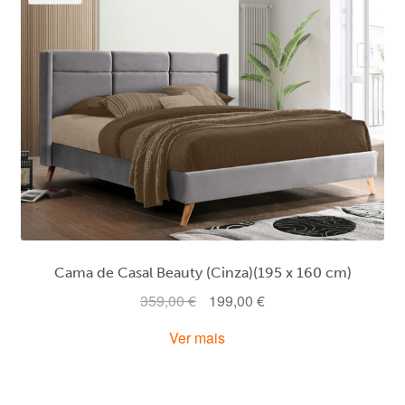
Cama de Casal Beauty (Cinza)(195 x 160 cm)
O
O
359,00
€
199,00
€
preço
preço
Ver mais
original
atual
era:
é:
359,00 €.
199,00 €.