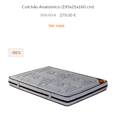
Colchão Anatómico (195x25x160 cm)
O
O
359,00
€
279,00
€
preço
preço
Ver mais
original
atual
era:
é:
359,00 €.
279,00 €.
-50%