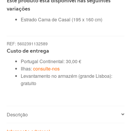
Este produto está disponível nas seguintes
Estrado
Cama
variações
de
Estrado Cama de Casal (195 x 160 cm)
Casal
(195
x
REF:
5602391132589
160
Custo de entrega
cm)
Portugal Continental:
30,00
€
Ilhas:
consulte-nos
Levantamento no armazém (grande Lisboa):
gratuito
Descrição