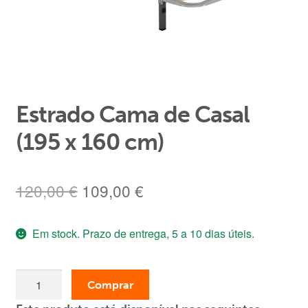
Área de Cliente
Estrado Cama de Casal
(195 x 160 cm)
O
O
120,00
€
109,00
€
preço
preço
Em stock. Prazo de entrega, 5 a 10 dias úteis.
original
atual
era:
é:
Quantidade
120,00 €.
109,00 €.
Comprar
de