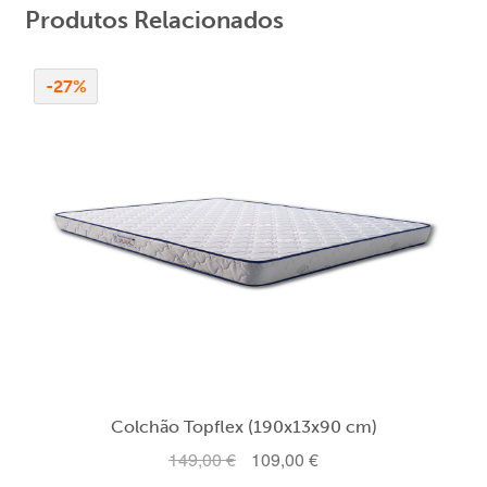
Produtos Relacionados
-27%
Colchão Topflex (190x13x90 cm)
O
O
149,00
€
109,00
€
preço
preço