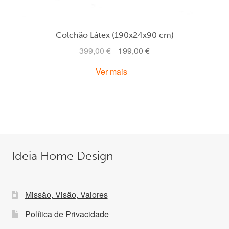
Colchão Látex (190x24x90 cm)
O
O
399,00
€
199,00
€
preço
preço
Ver mais
original
atual
era:
é:
399,00 €.
199,00 €.
Ideia Home Design
Missão, Visão, Valores
Política de Privacidade