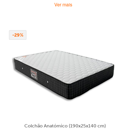
Ver mais
original
atual
era:
é:
149,00 €.
109,00 €.
-29%
Colchão Anatómico (190x25x140 cm)