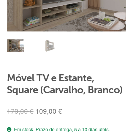
Área de Cliente
Móvel TV e Estante,
Square (Carvalho, Branco)
O
O
179,00
€
109,00
€
preço
preço
Em stock. Prazo de entrega, 5 a 10 dias úteis.
original
atual