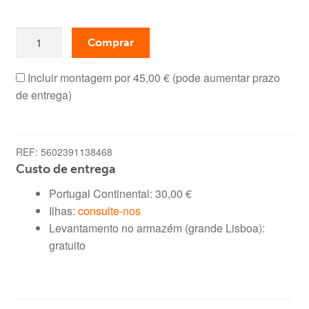
era:
é:
Quantidade
179,00 €.
109,00 €.
Comprar
de
Móvel
Incluir montagem por
45,00 €
(pode aumentar prazo
TV
de entrega)
e
Estante,
Square
REF:
5602391138468
(Carvalho,
Custo de entrega
Branco)
Portugal Continental:
30,00
€
Ilhas:
consulte-nos
Levantamento no armazém (grande Lisboa):
gratuito