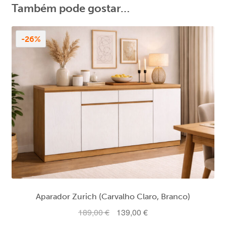
Também pode gostar…
-26%
Aparador Zurich (Carvalho Claro, Branco)
O
O
189,00
€
139,00
€
preço
preço