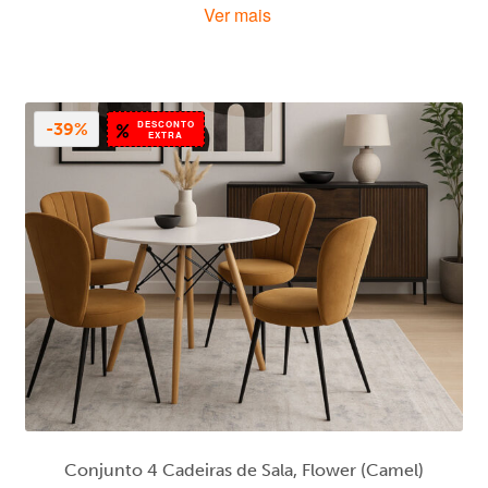
Ver mais
original
atual
era:
é:
189,00 €.
139,00 €.
DESCONTO
-39%
EXTRA
Conjunto 4 Cadeiras de Sala, Flower (Camel)