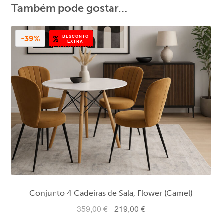
Também pode gostar…
DESCONTO
-39%
EXTRA
Conjunto 4 Cadeiras de Sala, Flower (Camel)
O
O
359,00
€
219,00
€
preço
preço