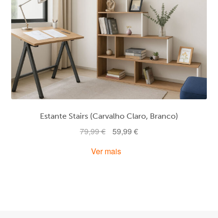
Estante Stairs (Carvalho Claro, Branco)
O
O
79,99
€
59,99
€
preço
preço
Ver mais
original
atual
era:
é:
79,99 €.
59,99 €.