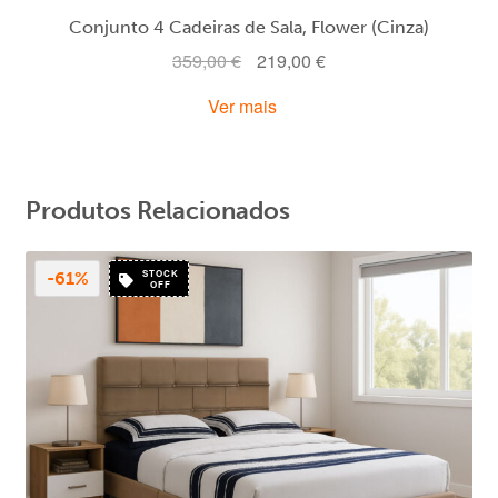
Conjunto 4 Cadeiras de Sala, Flower (Cinza)
O
O
359,00
€
219,00
€
preço
preço
Ver mais
original
atual
era:
é:
359,00 €.
219,00 €.
Produtos Relacionados
STOCK
-61%
OFF