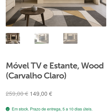
Área de Cliente
Móvel TV e Estante, Wood
(Carvalho Claro)
O
O
259,00
€
149,00
€
preço
preço
Em stock. Prazo de entrega, 5 a 10 dias úteis.
original
atual