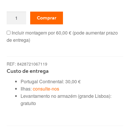
era:
é:
Quantidade
259,00 €.
149,00 €.
Comprar
de
Móvel
Incluir montagem por
60,00 €
(pode aumentar prazo
TV
de entrega)
e
Estante,
Wood
REF:
8428721067119
(Carvalho
Custo de entrega
Claro)
Portugal Continental:
30,00
€
Ilhas:
consulte-nos
Levantamento no armazém (grande Lisboa):
gratuito