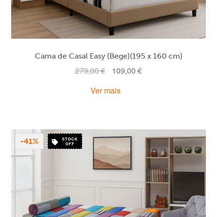
Cama de Casal Easy (Bege)(195 x 160 cm)
O
O
279,00
€
109,00
€
preço
preço
Ver mais
original
atual
era:
é:
279,00 €.
109,00 €.
STOCK
-41%
OFF