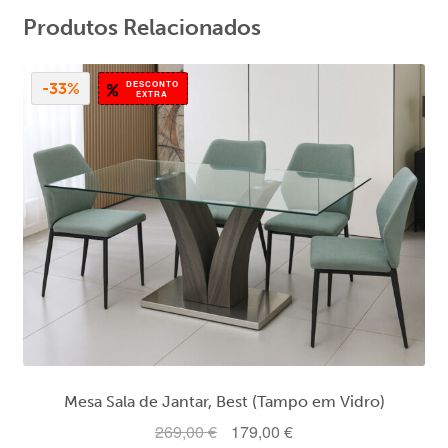
Produtos Relacionados
DESCONTO
-33%
EXTRA
Mesa Sala de Jantar, Best (Tampo em Vidro)
O
O
269,00
€
179,00
€