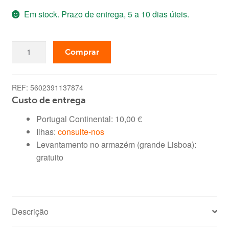
Em stock. Prazo de entrega, 5 a 10 dias úteis.
original
atual
era:
é:
Quantidade
59,99 €.
34,99 €.
Comprar
de
Conjunto
Mesas
REF:
5602391137874
de
Custo de entrega
Apoio,
Portugal Continental:
10,00
€
Luso
Ilhas:
consulte-nos
(Carvalho
Levantamento no armazém (grande Lisboa):
Claro,
gratuito
Preto)
Descrição