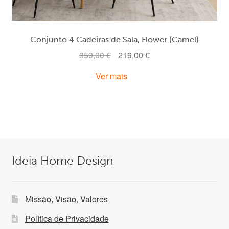
Conjunto 4 Cadeiras de Sala, Flower (Camel)
O
O
359,00
€
219,00
€
preço
preço
Ver mais
original
atual
era:
é:
359,00 €.
219,00 €.
Ideia Home Design
Missão, Visão, Valores
Política de Privacidade