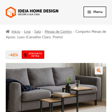
Ir
Saltar
Menu
para
para
a
o
Maximi
PRODUTOS
navegação
conteúdo
subme
Início
Loja
Sala
Mesas de Centro
Conjunto Mesas de
Maximi
Apoio, Luso (Carvalho Claro, Preto)
Quarto
subme
Maximi
Sala
DESCONTO
-42%
subme
EXTRA
Maximi
Sofás
subme
Maximi
Mesas e Cadeiras
subme
Maximi
Escritório
subme
Maximi
Apoio ao Cliente
subme