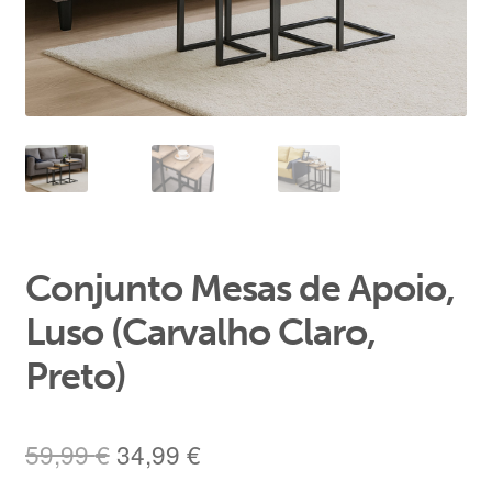
Área de Cliente
Conjunto Mesas de Apoio,
Luso (Carvalho Claro,
Preto)
O
O
59,99
€
34,99
€
preço
preço