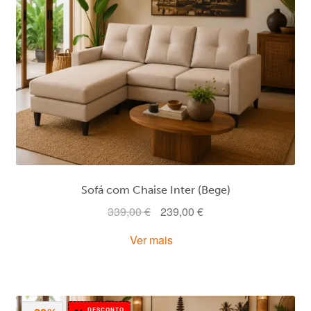
Sofá com Chaise Inter (Bege)
O
O
339,00
€
239,00
€
preço
preço
Ver mais
original
atual
era:
é:
339,00 €.
239,00 €.
DESCONTO