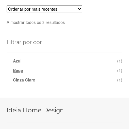
Ordenado
A mostrar todos os 3 resultados
por
mais
recentes
Filtrar por cor
Azul
(1)
Bege
(1)
Cinza Claro
(1)
Ideia Home Design