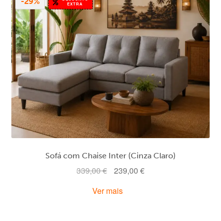
-29%
EXTRA
Sofá com Chaise Inter (Cinza Claro)
O
O
339,00
€
239,00
€
preço
preço
Ver mais
original
atual
era:
é:
339,00 €.
239,00 €.