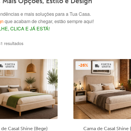
 Mais Opções, Estilo e Design
endências e mais soluções para a Tua Casa.
gn
que acabam de chegar, estão sempre aqui!
HE, CLICA E JÁ ESTÁ!
Ordenado
31 resultados
por
mais
recentes
PORTES
PORTES
-26%
GRÁTIS
GRÁTIS
de Casal Shine (Bege)
Cama de Casal Shine 