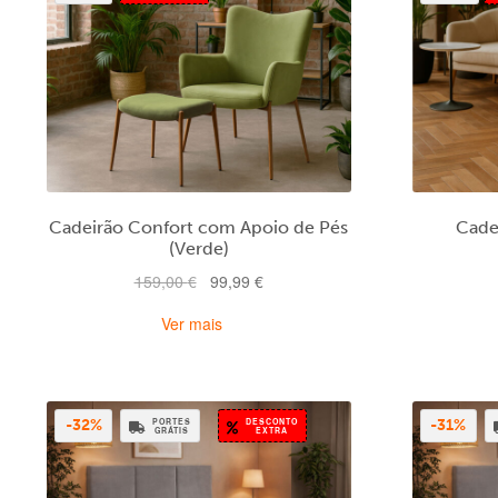
Cadeirão Confort com Apoio de Pés
Cade
(Verde)
O
O
159,00
€
99,99
€
preço
preço
Ver mais
original
atual
era:
é:
159,00 €.
99,99 €.
PORTES
DESCONTO
-32%
-31%
GRÁTIS
EXTRA