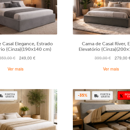
 Casal Elegance, Estrado
Cama de Casal River, 
rio (Cinza)(190×140 cm)
Elevatório (Cinza)(200
O
O
O
359,00
€
249,00
€
399,00
€
279,00
preço
preço
preço
Ver mais
Ver mais
original
atual
original
era:
é:
era:
359,00 €.
249,00 €.
399,00 €.
PORTES
PORTES
DES
-35%
GRÁTIS
GRÁTIS
E