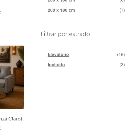
200 x 180 cm
(7)
O
€
preço
atual
é:
Filtrar por estrado
199,00 €.
Elevatório
(16)
Incluído
(3)
nza Claro)
O
€
preço