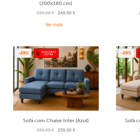
(200×180 cm)
O
O
339,00
€
249,00
€
preço
preço
Ver mais
original
atual
era:
é:
339,00 €.
249,00 €.
DESCONTO
-29%
-29%
EXTRA
Sofá com Chaise Inter (Azul)
Sofá c
O
O
339,00
€
239,00
€
preço
preço