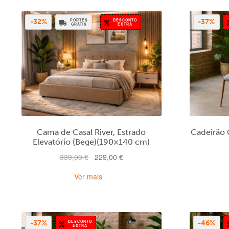
PORTES
DESCONTO
-32%
-37%
GRÁTIS
EXTRA
Cama de Casal River, Estrado
Cadeirão 
Elevatório (Bege)(190×140 cm)
O
O
339,00
€
229,00
€
preço
preço
Ver mais
original
atual
era:
é:
339,00 €.
229,00 €.
DESCONTO
-37%
-46%
EXTRA