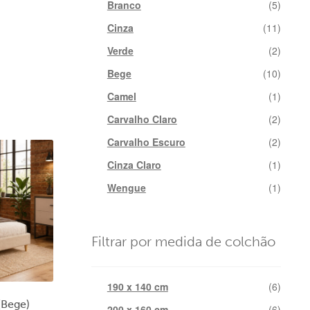
Branco
(5)
Cinza
(11)
Verde
(2)
Bege
(10)
Camel
(1)
Carvalho Claro
(2)
Carvalho Escuro
(2)
Cinza Claro
(1)
Wengue
(1)
Filtrar por medida de colchão
190 x 140 cm
(6)
(Bege)
200 x 160 cm
(6)