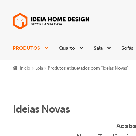
Ir
Saltar
para
para
a
o
navegação
conteúdo
PRODUTOS
Quarto
Sala
Sofás
Início
Loja
Produtos etiquetados com “Ideias Novas”
Ideias Novas
Acaba