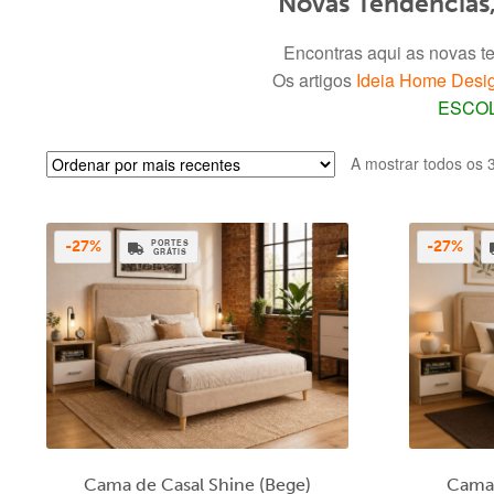
Novas Tendências,
Encontras aqui as novas t
Os artigos
Ideia Home Desi
ESCOL
A mostrar todos os 
PORTES
-27%
-27%
GRÁTIS
Cama de Casal Shine (Bege)
Cama 