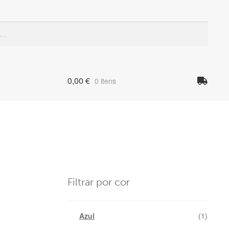
Quando
0,00
€
0 itens
Filtrar por cor
Azul
(1)