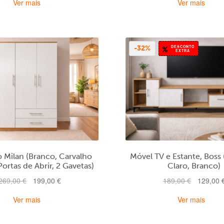
Ver mais
Ver mais
original
atual
original
era:
é:
era:
339,00 €.
239,00 €.
339,00 €.
DESCONTO
-32%
EXTRA
 Milan (Branco, Carvalho
Móvel TV e Estante, Boss
Portas de Abrir, 2 Gavetas)
Claro, Branco)
O
O
O
269,00
€
199,00
€
189,00
€
129,00
preço
preço
preço
Ver mais
Ver mais
original
atual
original
era:
é:
era:
269,00 €.
199,00 €.
189,00 €.