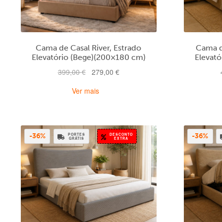
Cama de Casal River, Estrado
Cama d
Elevatório (Bege)(200×180 cm)
Elevat
O
O
399,00
€
279,00
€
preço
preço
Ver mais
original
atual
era:
é:
399,00 €.
279,00 €.
PORTES
DESCONTO
-36%
-36%
GRÁTIS
EXTRA