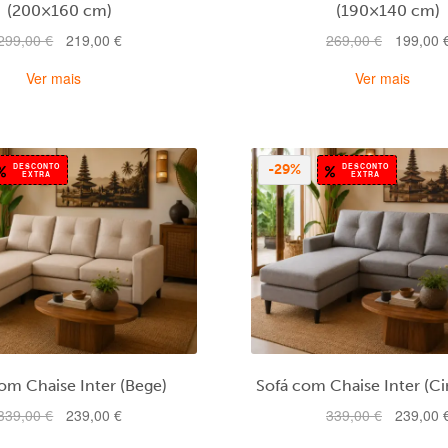
(200×160 cm)
(190×140 cm)
O
O
O
299,00
€
219,00
€
269,00
€
199,00
preço
preço
preço
Ver mais
Ver mais
original
atual
original
era:
é:
era:
299,00 €.
219,00 €.
269,00 €.
DESCONTO
DESCONTO
-29%
EXTRA
EXTRA
om Chaise Inter (Bege)
Sofá com Chaise Inter (Ci
O
O
O
339,00
€
239,00
€
339,00
€
239,00
preço
preço
preço