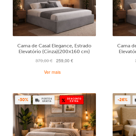
Cama de Casal Elegance, Estrado
Cama de
Elevatório (Cinza)(200×160 cm)
Elevató
O
O
379,00
€
259,00
€
preço
preço
Ver mais
original
atual
era:
é:
379,00 €.
259,00 €.
PORTES
DESCONTO
-30%
-26%
GRÁTIS
EXTRA