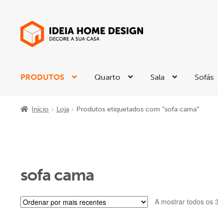
Ir
Saltar
para
para
a
o
navegação
conteúdo
PRODUTOS
Quarto
Sala
Sofás
Início
Loja
Produtos etiquetados com “sofa cama”
sofa cama
A mostrar todos os 