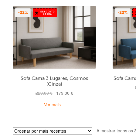
DESCONTO
-22%
-22%
EXTRA
Sofa Cama 3 Lugares, Cosmos
Sofa Cama
(Cinza)
O
O
229,00
€
179,00
€
preço
preço
Ver mais
original
atual
era:
é:
229,00 €.
179,00 €.
A mostrar todos os 