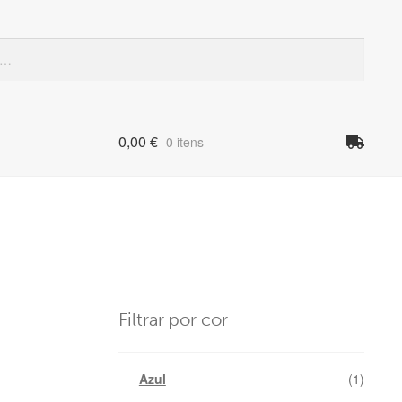
Quando
0,00
€
0 itens
Filtrar por cor
Azul
(1)