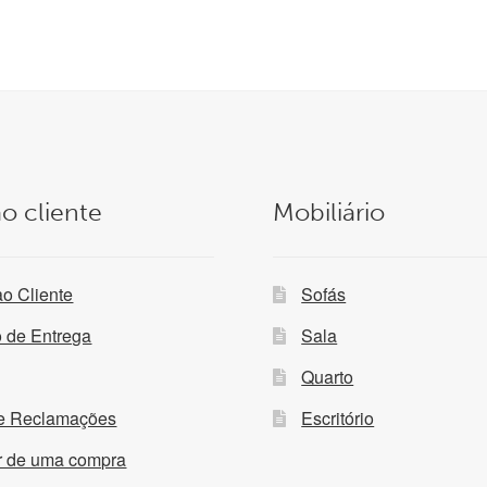
por
mais
recentes
o cliente
Mobiliário
ao Cliente
Sofás
o de Entrega
Sala
Quarto
de Reclamações
Escritório
ir de uma compra