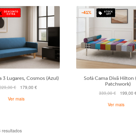
mais
recentes
DESCONTO
STOCK
-41%
EXTRA
OFF
 3 Lugares, Cosmos (Azul)
Sofá Cama Divã Hilton 
Patchwork)
O
O
229,00
€
179,00
€
O
339,00
€
199,00
preço
preço
Ver mais
preço
original
atual
Ver mais
original
era:
é:
era:
229,00 €.
179,00 €.
339,00 €.
Ordenado
3 resultados