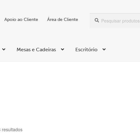
Pesquisar
Pesquisa
Apoio ao Cliente
Área de Cliente
por:
Mesas e Cadeiras
Escritório
Ordenado
3 resultados
por