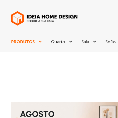
Ir
Saltar
para
para
a
o
navegação
conteúdo
PRODUTOS
Quarto
Sala
Sofás