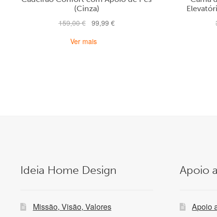
(Cinza)
Elevató
O
O
159,00
€
99,99
€
preço
preço
Ver mais
original
atual
era:
é:
159,00 €.
99,99 €.
Ideia Home Design
Apoio a
Missão, Visão, Valores
Apoio 