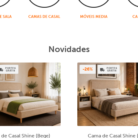
E SALA
CAMAS DE CASAL
MÓVEIS MEDIA
CA
Novidades
PORTES
PORTES
-26%
GRÁTIS
GRÁTIS
de Casal Shine (Bege)
Cama de Casal Shine 