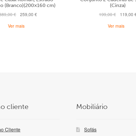
rio (Branco)(200×160 cm)
(Cinza)
O
O
O
389,00
€
259,00
€
199,00
€
119,00
preço
preço
preço
Ver mais
Ver mais
original
atual
original
era:
é:
era:
389,00 €.
259,00 €.
199,00 €.
o cliente
Mobiliário
ao Cliente
Sofás