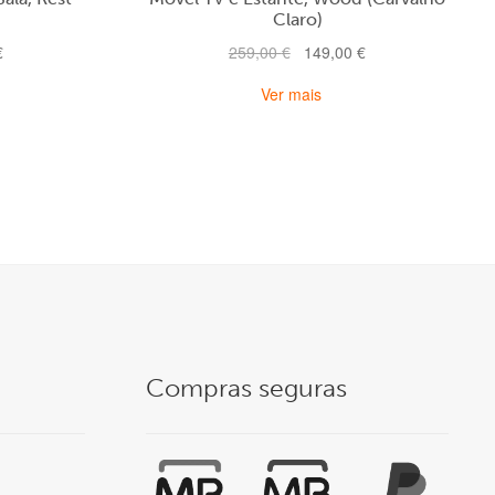
Claro)
O
O
O
€
259,00
€
149,00
€
preço
preço
preço
Ver mais
atual
original
atual
é:
era:
é:
119,00 €.
259,00 €.
149,00 €.
Compras seguras