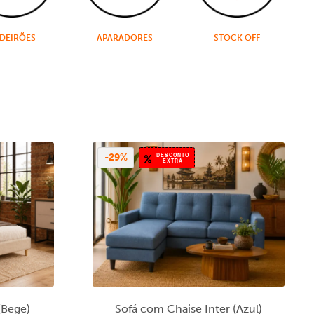
DEIRÕES
APARADORES
STOCK OFF
DESCONTO
-29%
EXTRA
(Bege)
Sofá com Chaise Inter (Azul)