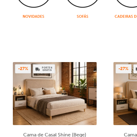
NOVIDADES
SOFÁS
CADEIRAS D
PORTES
-27%
-27%
GRÁTIS
Cama de Casal Shine (Bege)
Cama 