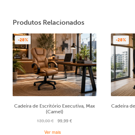
Produtos Relacionados
-28%
-28%
Cadeira de Escritório Executiva, Max
Cadeira de
(Camel)
O
O
139,00
€
99,99
€
preço
preço
Ver mais
original
atual