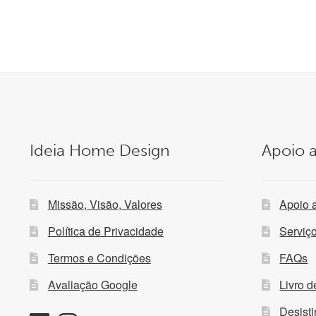
era:
é:
139,00 €.
99,99 €.
Ideia Home Design
Apoio a
Missão, Visão, Valores
Apoio 
Política de Privacidade
Serviç
Termos e Condições
FAQs
Avaliação Google
Livro 
Desist