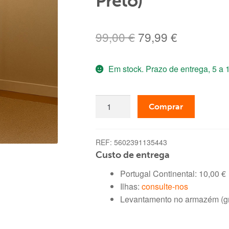
Preto)
O
O
99,00
€
79,99
€
preço
preço
Em stock. Prazo de entrega, 5 a 1
original
atual
era:
é:
Quantidade
99,00 €.
79,99 €.
Comprar
de
Secretária
de
REF:
5602391135443
Escritório
Custo de entrega
Tracy
Portugal Continental:
10,00
€
(Carvalho,
Ilhas:
consulte-nos
Preto)
Levantamento no armazém (gra