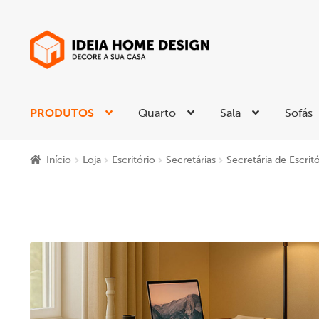
Ir
Saltar
para
para
a
o
navegação
conteúdo
PRODUTOS
Quarto
Sala
Sofás
Início
Loja
Escritório
Secretárias
Secretária de Escrit