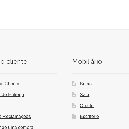
era:
é:
era:
é
139,00 €.
99,99 €.
109,00 €.
o cliente
Mobiliário
ao Cliente
Sofás
o de Entrega
Sala
Quarto
de Reclamações
Escritório
ir de uma compra