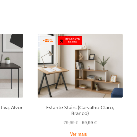
DESCONTO
-25%
EXTRA
tiva, Alvor
Estante Stairs (Carvalho Claro,
Branco)
O
O
O
79,99
€
59,99
€
preço
preço
preço
Ver mais
tual
original
atual