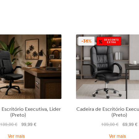
DESCONTO
-36%
EXTRA
 Escritório Executiva, Lider
Cadeira de Escritório Execu
(Preto)
(Preto)
O
O
O
139,00
€
99,99
€
109,00
€
69,99
€
preço
preço
preço
Ver mais
Ver mais
original
atual
original
a