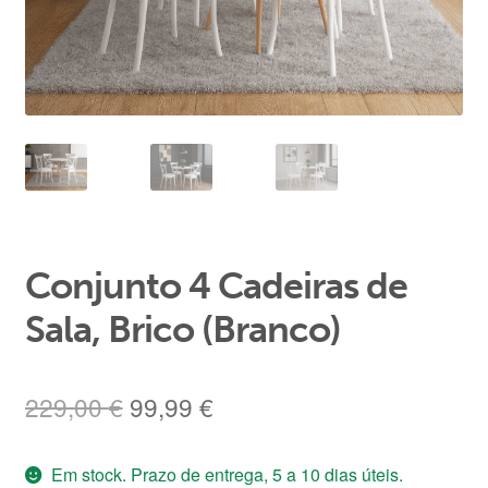
Área de Cliente
Conjunto 4 Cadeiras de
Sala, Brico (Branco)
O
O
229,00
€
99,99
€
preço
preço
Em stock. Prazo de entrega, 5 a 10 dias úteis.
original
atual