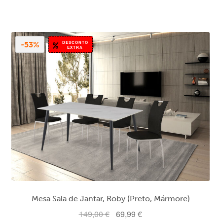
era:
é:
99,99 €.
89,99 €.
DESCONTO
-53%
EXTRA
Mesa Sala de Jantar, Roby (Preto, Mármore)
O
O
149,00
€
69,99
€