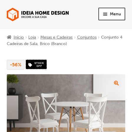
Ir
Saltar
Menu
para
para
a
o
Maximi
PRODUTOS
navegação
conteúdo
subme
Início
Loja
Mesas e Cadeiras
Conjuntos
Conjunto 4
Maximi
Cadeiras de Sala, Brico (Branco)
Quarto
subme
Maximi
Sala
STOCK
-56%
subme
OFF
Maximi
Sofás
subme
Maximi
Mesas e Cadeiras
subme
Maximi
Escritório
subme
Maximi
Apoio ao Cliente
subme