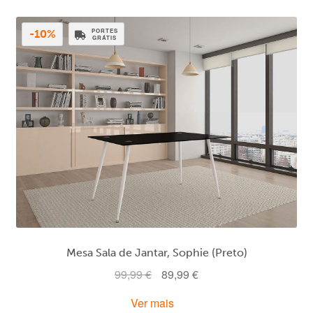
PORTES
-10%
GRÁTIS
Mesa Sala de Jantar, Sophie (Preto)
O
O
99,99
€
89,99
€
preço
preço
Ver mais
original
atual