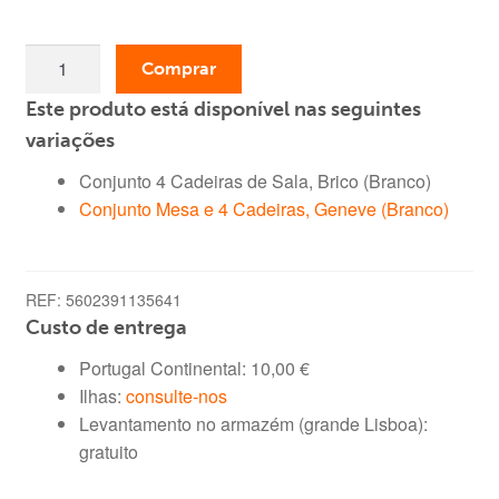
era:
é:
Quantidade
229,00 €.
99,99 €.
Comprar
de
Este produto está disponível nas seguintes
Conjunto
4
variações
Cadeiras
Conjunto 4 Cadeiras de Sala, Brico (Branco)
de
Conjunto Mesa e 4 Cadeiras, Geneve (Branco)
Sala,
Brico
(Branco)
REF:
5602391135641
Custo de entrega
Portugal Continental:
10,00
€
Ilhas:
consulte-nos
Levantamento no armazém (grande Lisboa):
gratuito