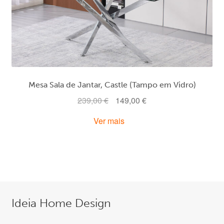
Mesa Sala de Jantar, Castle (Tampo em Vidro)
O
O
239,00
€
149,00
€
preço
preço
Ver mais
original
atual
era:
é:
239,00 €.
149,00 €.
Ideia Home Design