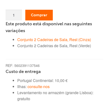
era:
é:
Quantidade
199,00 €.
119,00 €.
Comprar
de
Este produto está disponível nas seguintes
Conjunto
2
variações
Cadeiras
Conjunto 2 Cadeiras de Sala, Rest (Cinza)
de
Conjunto 2 Cadeiras de Sala, Rest (Verde)
Sala,
Rest
(Verde)
REF:
5602391137546
Custo de entrega
Portugal Continental:
10,00
€
Ilhas:
consulte-nos
Levantamento no armazém (grande Lisboa):
gratuito