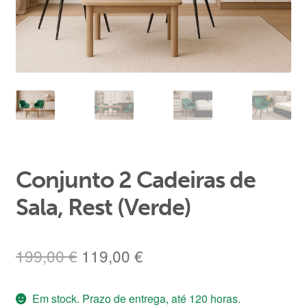
Área de Cliente
Conjunto 2 Cadeiras de
Sala, Rest (Verde)
O
O
199,00
€
119,00
€
preço
preço
Em stock. Prazo de entrega, até 120 horas.
original
atual