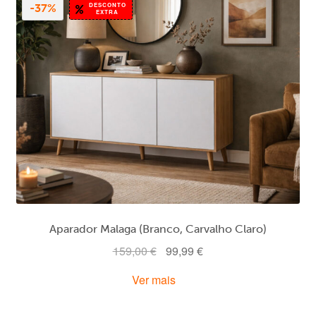
DESCONTO
-37%
EXTRA
Aparador Malaga (Branco, Carvalho Claro)
O
O
159,00
€
99,99
€
preço
preço
Ver mais
original
atual
era:
é: