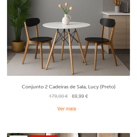
Conjunto 2 Cadeiras de Sala, Lucy (Preto)
O
O
179,00
€
69,99
€
preço
preço
Ver mais
original
atual
era:
é:
179,00 €.
69,99 €.