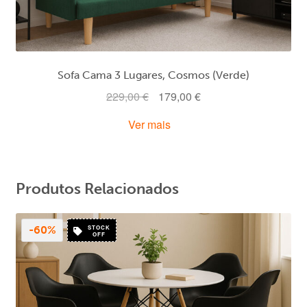
Sofa Cama 3 Lugares, Cosmos (Verde)
O
O
229,00
€
179,00
€
preço
preço
Ver mais
original
atual
era:
é:
229,00 €.
179,00 €.
Produtos Relacionados
STOCK
-60%
OFF