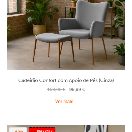
Cadeirão Confort com Apoio de Pés (Cinza)
O
O
159,00
€
99,99
€
preço
preço
Ver mais
original
atual
era:
é:
159,00 €.
99,99 €.
DESCONTO