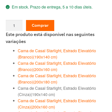
Em stock. Prazo de entrega, 5 a 10 dias úteis.
original
atual
era:
é:
Quantidade
339,00 €.
229,00 €.
Comprar
de
Este produto está disponível nas seguintes
Cama
de
variações
Casal
Cama de Casal Starlight, Estrado Elevatório
Starlight,
(Branco)(190x140 cm)
Estrado
Cama de Casal Starlight, Estrado Elevatório
Elevatório
(Branco)(200x160 cm)
(Cinza)
Cama de Casal Starlight, Estrado Elevatório
(190x140
(Branco)(200x180 cm)
cm)
Cama de Casal Starlight, Estrado Elevatório
(Cinza)(190x140 cm)
Cama de Casal Starlight, Estrado Elevatório
(Cinza)(200x160 cm)