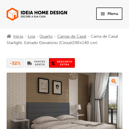
Ir
Saltar
Menu
para
para
a
o
Maximi
PRODUTOS
navegação
conteúdo
subme
Início
Loja
Quarto
Camas de Casal
Cama de Casal
Maximi
Starlight, Estrado Elevatório (Cinza)(190×140 cm)
Quarto
subme
Maximi
Sala
PORTES
DESCONTO
-32%
subme
GRÁTIS
EXTRA
Maximi
Sofás
subme
Maximi
Mesas e Cadeiras
subme
Maximi
Escritório
subme
Maximi
Apoio ao Cliente
subme