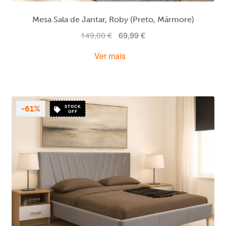
Mesa Sala de Jantar, Roby (Preto, Mármore)
O
O
149,00
€
69,99
€
preço
preço
Ver mais
original
atual
era:
é:
149,00 €.
69,99 €.
STOCK
-61%
OFF