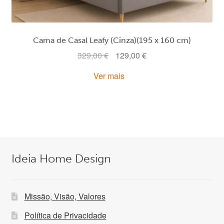
Cama de Casal Leafy (Cinza)(195 x 160 cm)
O
O
329,00
€
129,00
€
preço
preço
Ver mais
original
atual
era:
é:
329,00 €.
129,00 €.
Ideia Home Design
Missão, Visão, Valores
Política de Privacidade