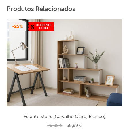
Produtos Relacionados
DESCONTO
-25%
EXTRA
Estante Stairs (Carvalho Claro, Branco)
O
O
79,99
€
59,99
€