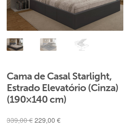
Área de Cliente
Cama de Casal Starlight,
Estrado Elevatório (Cinza)
(190×140 cm)
O
O
339,00
€
229,00
€
preço
preço