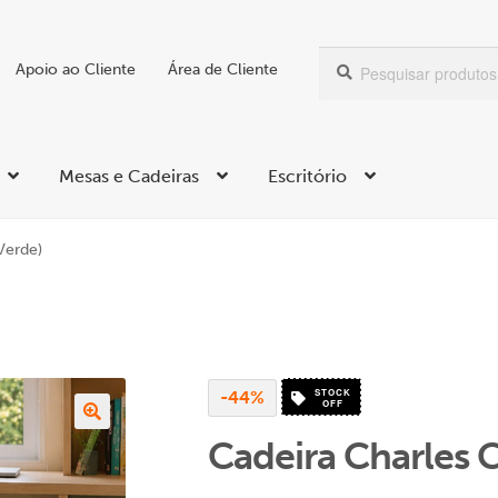
Pesquisar
Pesquisa
Apoio ao Cliente
Área de Cliente
por:
Mesas e Cadeiras
Escritório
Verde)
STOCK
-44%
OFF
Cadeira Charles C