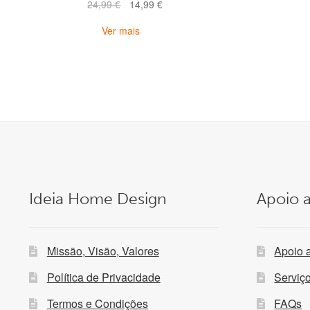
O
O
24,99
€
14,99
€
preço
preço
Ver mais
original
atual
era:
é:
24,99 €.
14,99 €.
Ideia Home Design
Apoio a
Missão, Visão, Valores
Apoio 
Política de Privacidade
Serviç
Termos e Condições
FAQs