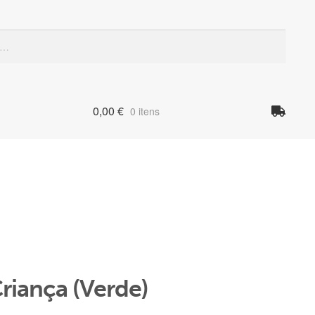
Quando
0,00
€
0 itens
riança (Verde)