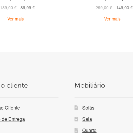
O
O
O
139,00
€
89,99
€
299,00
€
149,00
€
preço
preço
preço
Ver mais
Ver mais
original
atual
original
era:
é:
era:
139,00 €.
89,99 €.
299,00 €.
o cliente
Mobiliário
ao Cliente
Sofás
o de Entrega
Sala
Quarto