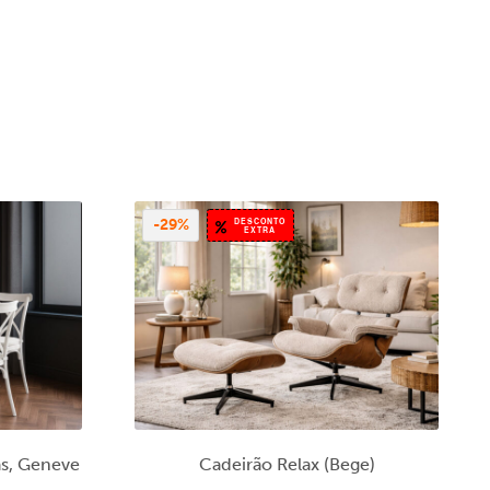
DESCONTO
-29%
EXTRA
as, Geneve
Cadeirão Relax (Bege)