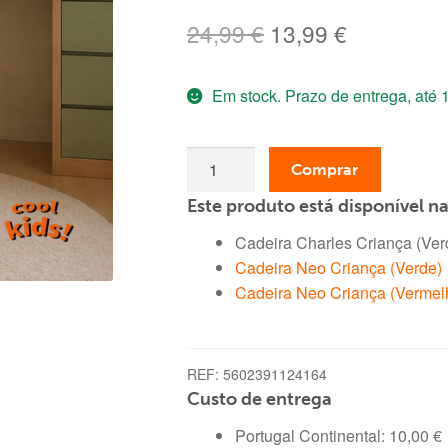
O
O
24,99
€
13,99
€
preço
preço
Em stock. Prazo de entrega, até 
original
atual
era:
é:
Quantidade
24,99 €.
13,99 €.
Comprar
de
Este produto está disponível n
Cadeira
Charles
Cadeira Charles Criança (Ver
Criança
Cadeira Neo Criança (Verde)
(Verde)
Cadeira Neo Criança (Vermel
REF:
5602391124164
Custo de entrega
Portugal Continental:
10,00
€