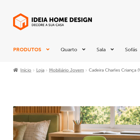
Ir
Saltar
para
para
a
o
navegação
conteúdo
PRODUTOS
Quarto
Sala
Sofás
Início
Loja
Mobiliário Jovem
Cadeira Charles Criança (