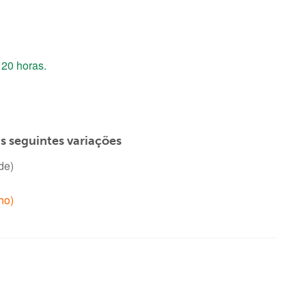
120 horas.
as seguintes variações
de)
ho)