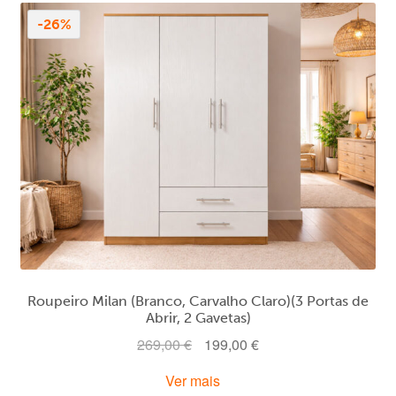
-26%
Roupeiro Milan (Branco, Carvalho Claro)(3 Portas de
Abrir, 2 Gavetas)
O
O
269,00
€
199,00
€
preço
preço
Ver mais
original
atual