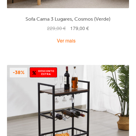
Sofa Cama 3 Lugares, Cosmos (Verde)
O
O
229,00
€
179,00
€
preço
preço
Ver mais
original
atual
era:
é:
229,00 €.
179,00 €.
DESCONTO
-38%
EXTRA