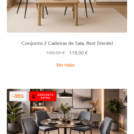
Conjunto 2 Cadeiras de Sala, Rest (Verde)
O
O
199,00
€
119,00
€
preço
preço
Ver mais
original
atual
era:
é:
199,00 €.
119,00 €.
DESCONTO
-35%
EXTRA