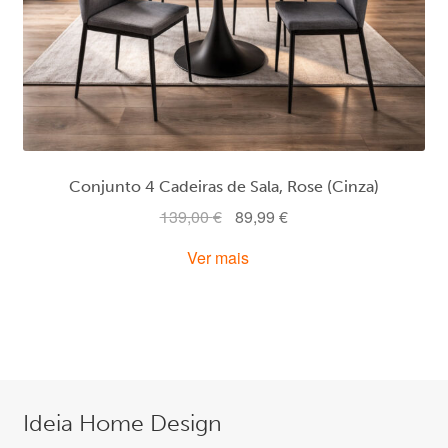
Conjunto 4 Cadeiras de Sala, Rose (Cinza)
O
O
139,00
€
89,99
€
preço
preço
Ver mais
original
atual
era:
é:
139,00 €.
89,99 €.
Ideia Home Design