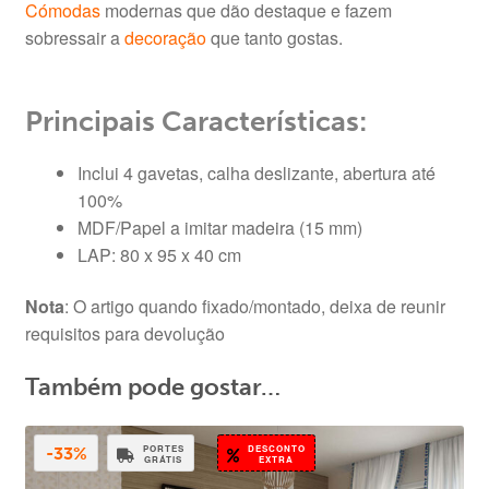
Cómodas
modernas que dão destaque e fazem
sobressair a
decoração
que tanto gostas.
Principais Características:
Inclui 4 gavetas, calha deslizante, abertura até
100%
MDF/Papel a imitar madeira (15 mm)
LAP: 80 x 95 x 40 cm
Nota
: O artigo quando fixado/montado, deixa de reunir
requisitos para devolução
Também pode gostar…
PORTES
DESCONTO
-33%
GRÁTIS
EXTRA