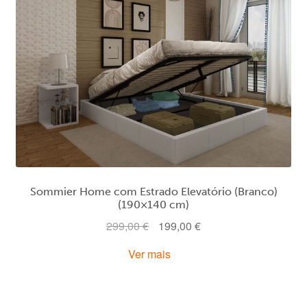
Sommier Home com Estrado Elevatório (Branco)
(190×140 cm)
O
O
299,00
€
199,00
€
preço
preço
Ver mais
original
atual
era:
é:
299,00 €.
199,00 €.