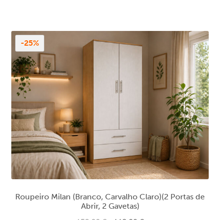
era:
é:
269,00 €.
199,00 €.
-25%
Roupeiro Milan (Branco, Carvalho Claro)(2 Portas de
Abrir, 2 Gavetas)