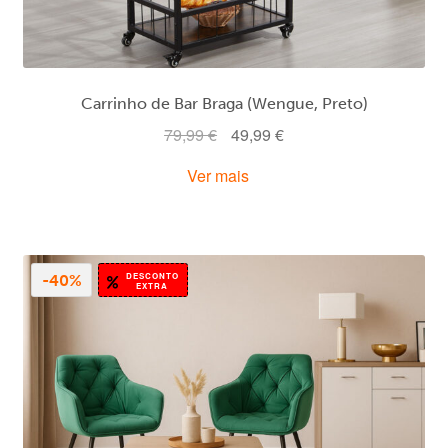
Carrinho de Bar Braga (Wengue, Preto)
O
O
79,99
€
49,99
€
preço
preço
Ver mais
original
atual
era:
é:
79,99 €.
49,99 €.
DESCONTO
-40%
EXTRA