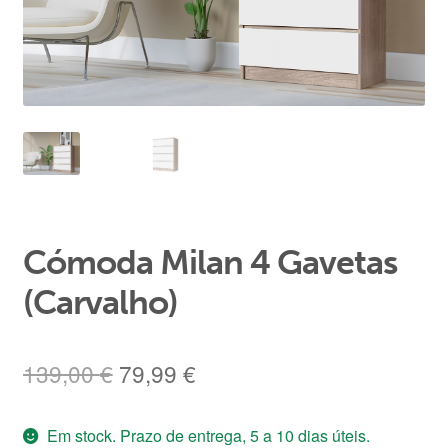
Área de Cliente
Cómoda Milan 4 Gavetas
(Carvalho)
O
O
139,00
€
79,99
€
preço
preço
Em stock. Prazo de entrega, 5 a 10 dias úteis.
original
atual