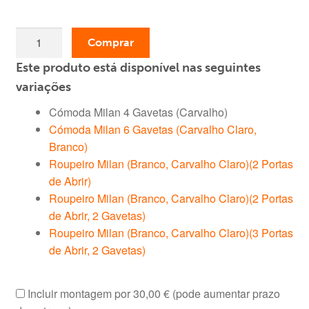
era:
é:
Quantidade
139,00 €.
79,99 €.
Comprar
de
Este produto está disponível nas seguintes
Cómoda
Milan
variações
4
Cómoda Milan 4 Gavetas (Carvalho)
Gavetas
Cómoda Milan 6 Gavetas (Carvalho Claro,
(Carvalho)
Branco)
Roupeiro Milan (Branco, Carvalho Claro)(2 Portas
de Abrir)
Roupeiro Milan (Branco, Carvalho Claro)(2 Portas
de Abrir, 2 Gavetas)
Roupeiro Milan (Branco, Carvalho Claro)(3 Portas
de Abrir, 2 Gavetas)
Incluir montagem por
30,00 €
(pode aumentar prazo