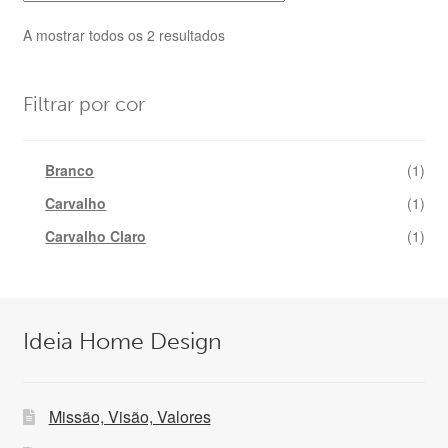
Ordenado
A mostrar todos os 2 resultados
por
mais
recentes
Filtrar por cor
Branco
(1)
Carvalho
(1)
Carvalho Claro
(1)
Ideia Home Design
Missão, Visão, Valores