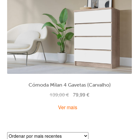
Cómoda Milan 4 Gavetas (Carvalho)
O
O
139,00
€
79,99
€
preço
preço
Ver mais
original
atual
era:
é:
139,00 €.
79,99 €.