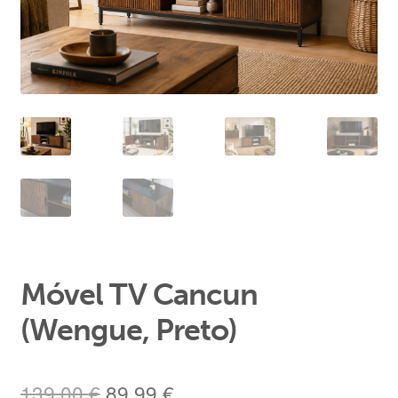
Área de Cliente
Móvel TV Cancun
(Wengue, Preto)
O
O
139,00
€
89,99
€