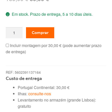
preço
preço
Em stock. Prazo de entrega, 5 a 10 dias úteis.
original
atual
era:
é:
Quantidade
139,00 €.
89,99 €.
Comprar
de
Móvel
Incluir montagem por
30,00 €
(pode aumentar prazo
TV
de entrega)
Cancun
(Wengue,
Preto)
REF:
5602391137164
Custo de entrega
Portugal Continental:
30,00
€
Ilhas:
consulte-nos
Levantamento no armazém (grande Lisboa):
gratuito