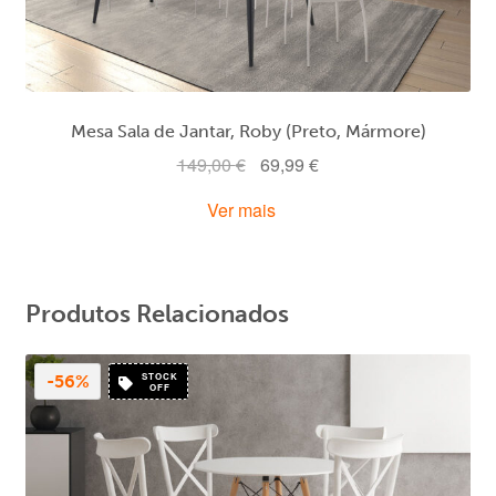
Mesa Sala de Jantar, Roby (Preto, Mármore)
O
O
149,00
€
69,99
€
preço
preço
Ver mais
original
atual
era:
é:
149,00 €.
69,99 €.
Produtos Relacionados
STOCK
-56%
OFF