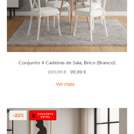
Conjunto 4 Cadeiras de Sala, Brico (Branco)
O
O
229,00
€
99,99
€
preço
preço
Ver mais
original
atual
era:
é:
229,00 €.
99,99 €.
DESCONTO
-22%
EXTRA