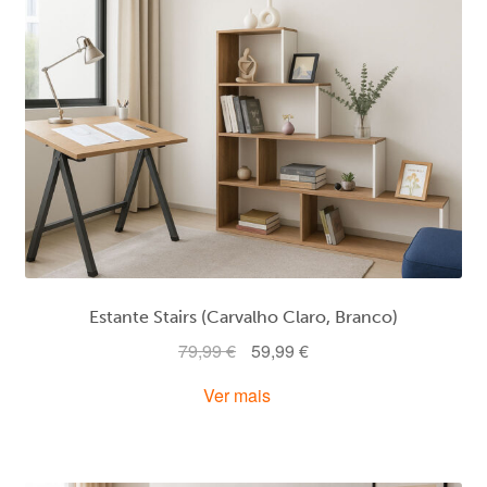
Estante Stairs (Carvalho Claro, Branco)
O
O
79,99
€
59,99
€
preço
preço
Ver mais
original
atual
era:
é:
79,99 €.
59,99 €.