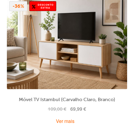
DESCONTO
-36%
EXTRA
Móvel TV Istambul (Carvalho Claro, Branco)
O
O
109,00
€
69,99
€
preço
preço
Ver mais
original
atual
era:
é: