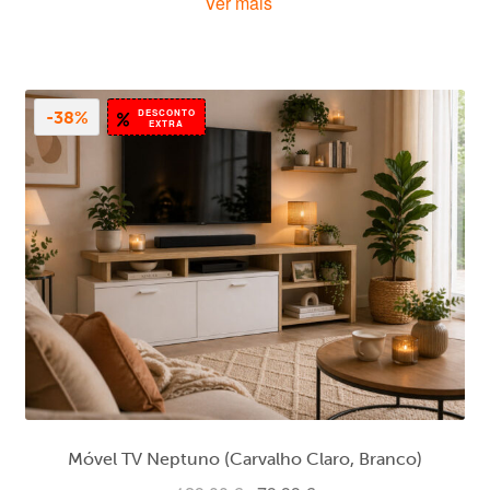
Ver mais
original
atual
era:
é:
129,00 €.
79,99 €.
DESCONTO
-38%
EXTRA
Móvel TV Neptuno (Carvalho Claro, Branco)