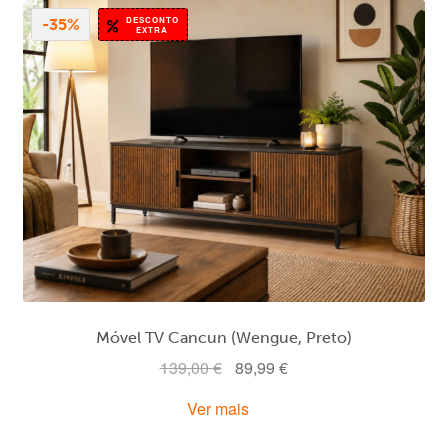
DESCONTO
-35%
EXTRA
Móvel TV Cancun (Wengue, Preto)
O
O
139,00
€
89,99
€
preço
preço
Ver mais
original
atual
era:
é: