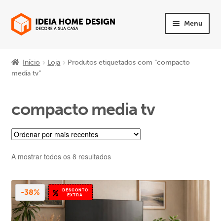
Ir
Saltar
Menu
para
para
a
o
Maximi
PRODUTOS
navegação
conteúdo
subme
Início
Loja
Produtos etiquetados com “compacto
Maximi
media tv”
Quarto
subme
Maximi
Sala
compacto media tv
subme
Maximi
Sofás
subme
Maximi
Mesas e Cadeiras
Ordenado
A mostrar todos os 8 resultados
subme
por
Maximi
mais
Escritório
recentes
subme
DESCONTO
-38%
EXTRA
Maximi
Apoio ao Cliente
subme