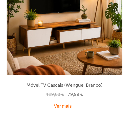
Móvel TV Cascais (Wengue, Branco)
O
O
129,00
€
79,99
€
preço
preço
Ver mais
original
atual
era:
é:
129,00 €.
79,99 €.