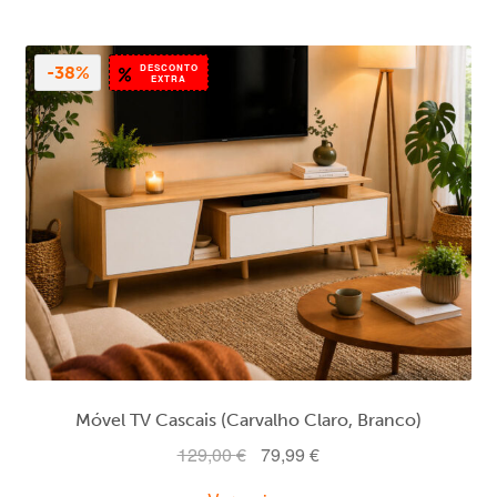
139,00 €.
89,99 €.
DESCONTO
-38%
EXTRA
Móvel TV Cascais (Carvalho Claro, Branco)
O
O
129,00
€
79,99
€
preço
preço