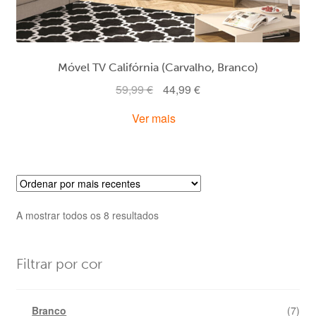
Móvel TV Califórnia (Carvalho, Branco)
O
O
59,99
€
44,99
€
preço
preço
Ver mais
original
atual
era:
é:
59,99 €.
44,99 €.
Ordenado
A mostrar todos os 8 resultados
por
mais
recentes
Filtrar por cor
Branco
(7)