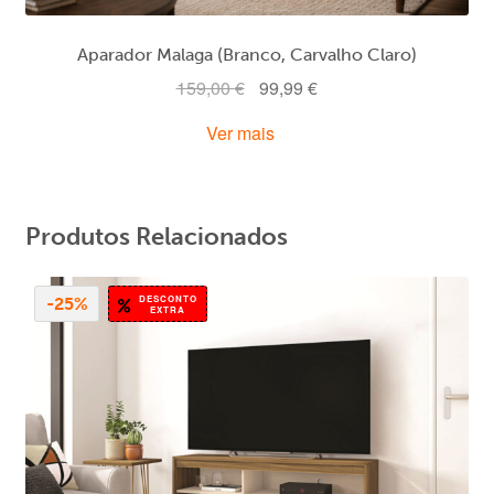
Aparador Malaga (Branco, Carvalho Claro)
O
O
159,00
€
99,99
€
preço
preço
Ver mais
original
atual
era:
é:
159,00 €.
99,99 €.
Produtos Relacionados
DESCONTO
-25%
EXTRA