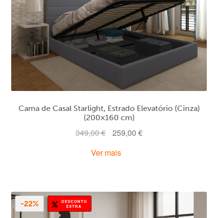
Cama de Casal Starlight, Estrado Elevatório (Cinza)
(200×160 cm)
O
O
349,00
€
259,00
€
preço
preço
Ver mais
original
atual
era:
é:
349,00 €.
259,00 €.
DESCONTO
-22%
EXTRA