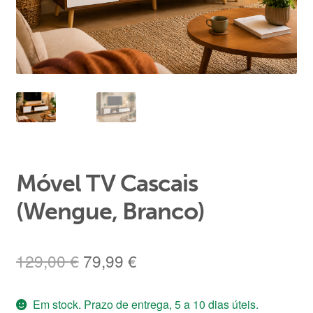
Área de Cliente
Móvel TV Cascais
(Wengue, Branco)
O
O
129,00
€
79,99
€
preço
preço
Em stock. Prazo de entrega, 5 a 10 dias úteis.
original
atual