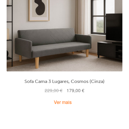
Sofa Cama 3 Lugares, Cosmos (Cinza)
O
O
229,00
€
179,00
€
preço
preço
Ver mais
original
atual
era:
é:
229,00 €.
179,00 €.