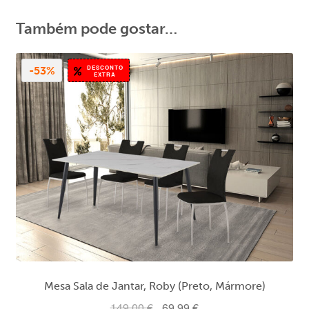
Também pode gostar…
DESCONTO
-53%
EXTRA
Mesa Sala de Jantar, Roby (Preto, Mármore)
O
O
149,00
€
69,99
€