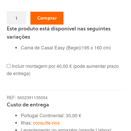
era:
é:
Quantidade
279,00 €.
109,00 €.
Comprar
de
Este produto está disponível nas seguintes
Cama
de
variações
Casal
Cama de Casal Easy (Bege)(195 x 160 cm)
Easy
(Bege)
Incluir montagem por
40,00 €
(pode aumentar prazo
(195
de entrega)
x
160
cm)
REF:
5602391135054
Custo de entrega
Portugal Continental:
30,00
€
Ilhas:
consulte-nos
Levantamento no armazém (grande Lisboa):