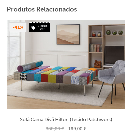
Produtos Relacionados
STOCK
-41%
OFF
Sofá Cama Divã Hilton (Tecido Patchwork)
O
O
339,00
€
199,00
€