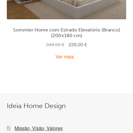
Sommier Home com Estrado Elevatório (Branco)
(200×180 cm)
O
O
349,00
€
239,00
€
preço
preço
Ver mais
original
atual
era:
é:
349,00 €.
239,00 €.
Ideia Home Design
Missão, Visão, Valores