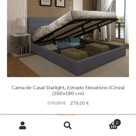
Cama de Casal Starlight, Estrado Elevatório (Cinza)
(200×180 cm)
O
O
379,00
€
279,00
€
preço
preço
Ver mais
original
atual
0
era:
é:
Pesquisar
Pesquisa
Qu
379,00 €.
279,00 €.
por: