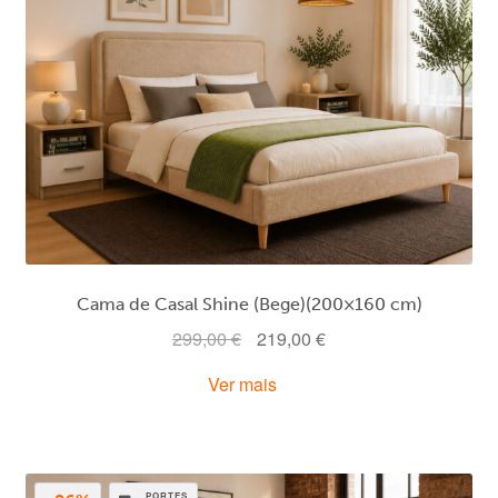
Cama de Casal Shine (Bege)(200×160 cm)
O
O
299,00
€
219,00
€
preço
preço
Ver mais
original
atual
era:
é:
299,00 €.
219,00 €.
PORTES