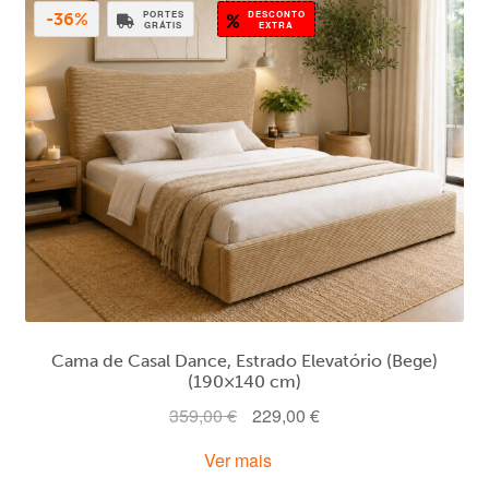
PORTES
DESCONTO
-36%
GRÁTIS
EXTRA
Cama de Casal Dance, Estrado Elevatório (Bege)
(190×140 cm)
O
O
359,00
€
229,00
€
preço
preço
Ver mais
original
atual