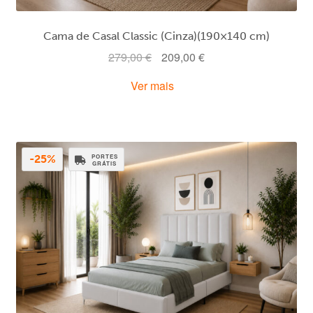
Cama de Casal Classic (Cinza)(190×140 cm)
O
O
279,00
€
209,00
€
preço
preço
Ver mais
original
atual
era:
é:
279,00 €.
209,00 €.
PORTES
-25%
GRÁTIS