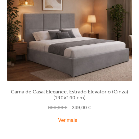
Cama de Casal Elegance, Estrado Elevatório (Cinza)
(190×140 cm)
O
O
359,00
€
249,00
€
preço
preço
Ver mais
original
atual
era:
é:
359,00 €.
249,00 €.