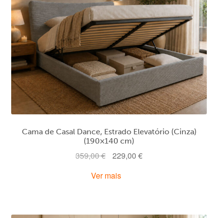
Cama de Casal Dance, Estrado Elevatório (Cinza)
(190×140 cm)
O
O
359,00
€
229,00
€
preço
preço
Ver mais
original
atual
era:
é:
359,00 €.
229,00 €.