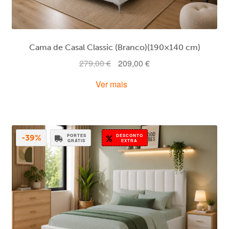
Cama de Casal Classic (Branco)(190×140 cm)
O
O
279,00
€
209,00
€
preço
preço
Ver mais
original
atual
era:
é:
279,00 €.
209,00 €.
PORTES
DESCONTO
-39%
GRÁTIS
EXTRA