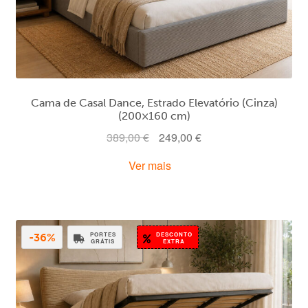
Cama de Casal Dance, Estrado Elevatório (Cinza)
(200×160 cm)
O
O
389,00
€
249,00
€
preço
preço
Ver mais
original
atual
era:
é:
389,00 €.
249,00 €.
PORTES
DESCONTO
-36%
GRÁTIS
EXTRA