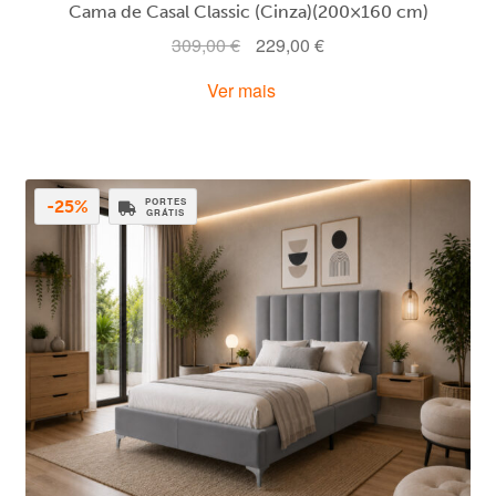
Cama de Casal Classic (Cinza)(200×160 cm)
O
O
309,00
€
229,00
€
preço
preço
Ver mais
original
atual
era:
é:
309,00 €.
229,00 €.
PORTES
-25%
GRÁTIS