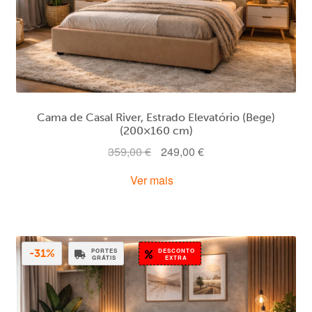
Cama de Casal River, Estrado Elevatório (Bege)
(200×160 cm)
O
O
359,00
€
249,00
€
preço
preço
Ver mais
original
atual
era:
é:
359,00 €.
249,00 €.
PORTES
DESCONTO
-31%
GRÁTIS
EXTRA