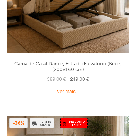
Cama de Casal Dance, Estrado Elevatório (Bege)
(200×160 cm)
O
O
389,00
€
249,00
€
preço
preço
Ver mais
original
atual
era:
é:
389,00 €.
249,00 €.
PORTES
DESCONTO
-36%
GRÁTIS
EXTRA