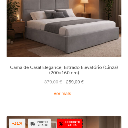
Cama de Casal Elegance, Estrado Elevatório (Cinza)
(200×160 cm)
O
O
379,00
€
259,00
€
preço
preço
Ver mais
original
atual
era:
é:
379,00 €.
259,00 €.
PORTES
DESCONTO
-31%
GRÁTIS
EXTRA