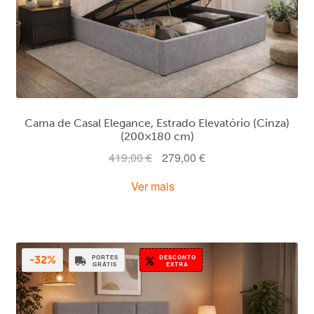
Cama de Casal Elegance, Estrado Elevatório (Cinza)
(200×180 cm)
O
O
419,00
€
279,00
€
preço
preço
Ver mais
original
atual
era:
é:
419,00 €.
279,00 €.
PORTES
DESCONTO
-32%
GRÁTIS
EXTRA