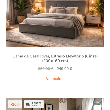
Cama de Casal River, Estrado Elevatório (Cinza)
(200×160 cm)
O
O
359,00
€
249,00
€
preço
preço
Ver mais
original
atual
era:
é:
359,00 €.
249,00 €.
PORTES
-26%
GRÁTIS