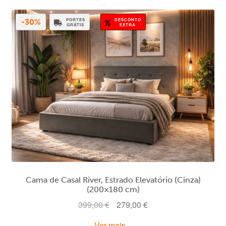
PORTES
DESCONTO
-30%
GRÁTIS
EXTRA
Cama de Casal River, Estrado Elevatório (Cinza)
(200×180 cm)
O
O
399,00
€
279,00
€
preço
preço
Ver mais