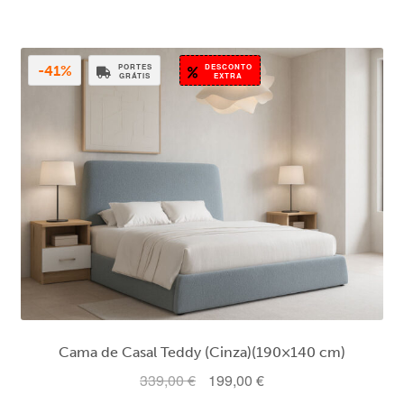
era:
é:
359,00 €.
229,00 €.
PORTES
DESCONTO
-41%
GRÁTIS
EXTRA
Cama de Casal Teddy (Cinza)(190×140 cm)
O
O
339,00
€
199,00
€
preço
preço