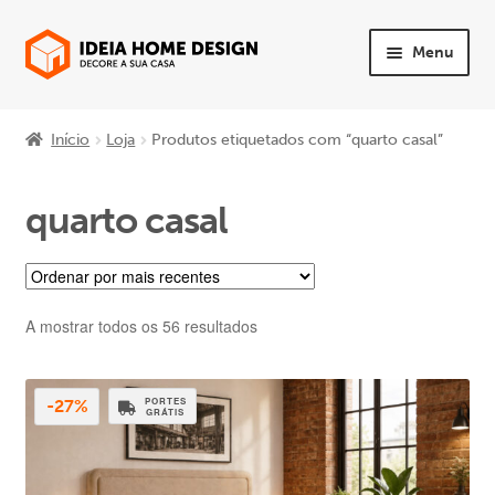
Ir
Saltar
Menu
para
para
a
o
Maximi
PRODUTOS
navegação
conteúdo
subme
Início
Loja
Produtos etiquetados com “quarto casal”
Maximi
Quarto
subme
quarto casal
Maximi
Sala
subme
Maximi
Sofás
subme
Ordenado
A mostrar todos os 56 resultados
Maximi
Mesas e Cadeiras
por
subme
mais
Maximi
recentes
Escritório
PORTES
-27%
GRÁTIS
subme
Maximi
Apoio ao Cliente
subme