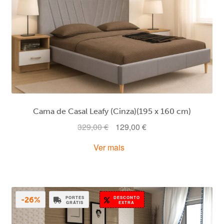
Cama de Casal Leafy (Cinza)(195 x 160 cm)
O
O
329,00
€
129,00
€
preço
preço
Ver mais
original
atual
era:
é:
329,00 €.
129,00 €.
PORTES
DESCONTO
-26%
GRÁTIS
EXTRA