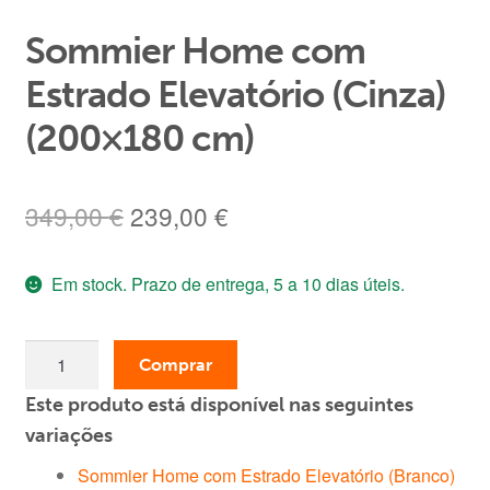
Sommier Home com
Estrado Elevatório (Cinza)
(200×180 cm)
O
O
349,00
€
239,00
€
preço
preço
Em stock. Prazo de entrega, 5 a 10 dias úteis.
original
atual
era:
é:
Quantidade
349,00 €.
239,00 €.
Comprar
de
Este produto está disponível nas seguintes
Sommier
Home
variações
com
Sommier Home com Estrado Elevatório (Branco)
Estrado