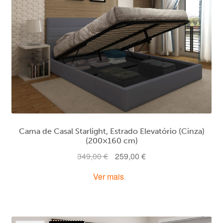
Cama de Casal Starlight, Estrado Elevatório (Cinza)
(200×160 cm)
O
O
349,00
€
259,00
€
preço
preço
Ver mais
original
atual
era:
é:
349,00 €.
259,00 €.