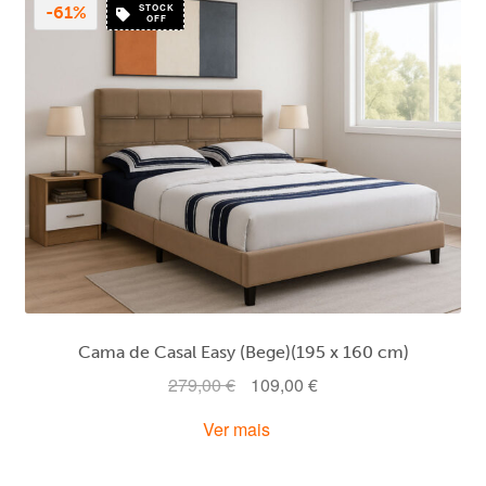
STOCK
-61%
OFF
Cama de Casal Easy (Bege)(195 x 160 cm)
O
O
279,00
€
109,00
€
preço
preço
Ver mais
original
atual
era:
é: