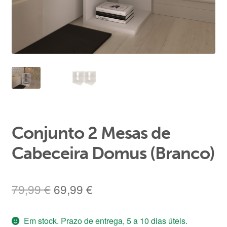
Área de Cliente
Conjunto 2 Mesas de
Cabeceira Domus (Branco)
O
O
79,99
€
69,99
€
preço
preço
Em stock. Prazo de entrega, 5 a 10 dias úteis.
original
atual