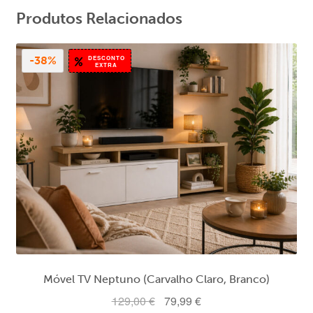
Produtos Relacionados
DESCONTO
-38%
EXTRA
Móvel TV Neptuno (Carvalho Claro, Branco)
O
O
129,00
€
79,99
€