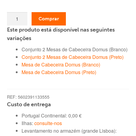
era:
é:
Quantidade
79,99 €.
69,99 €.
Comprar
de
Este produto está disponível nas seguintes
Conjunto
2
variações
Mesas
Conjunto 2 Mesas de Cabeceira Domus (Branco)
de
Conjunto 2 Mesas de Cabeceira Domus (Preto)
Cabeceira
Mesa de Cabeceira Domus (Branco)
Domus
Mesa de Cabeceira Domus (Preto)
(Branco)
REF:
5602391133555
Custo de entrega
Portugal Continental:
0,00
€
Ilhas:
consulte-nos
Levantamento no armazém (grande Lisboa):