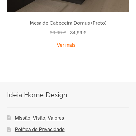
Mesa de Cabeceira Domus (Preto)
O
O
39,99
€
34,99
€
preço
preço
Ver mais
original
atual
era:
é:
39,99 €.
34,99 €.
Ideia Home Design
Missão, Visão, Valores
Política de Privacidade