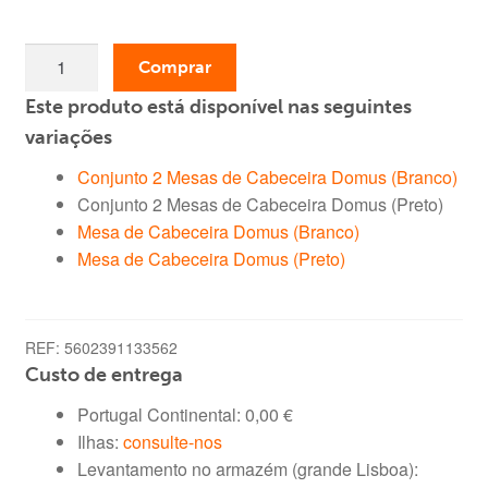
era:
é:
Quantidade
79,99 €.
69,99 €.
Comprar
de
Este produto está disponível nas seguintes
Conjunto
2
variações
Mesas
Conjunto 2 Mesas de Cabeceira Domus (Branco)
de
Conjunto 2 Mesas de Cabeceira Domus (Preto)
Cabeceira
Mesa de Cabeceira Domus (Branco)
Domus
Mesa de Cabeceira Domus (Preto)
(Preto)
REF:
5602391133562
Custo de entrega
Portugal Continental:
0,00
€
Ilhas:
consulte-nos
Levantamento no armazém (grande Lisboa):