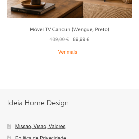
Móvel TV Cancun (Wengue, Preto)
O
O
139,00
€
89,99
€
preço
preço
Ver mais
original
atual
era:
é:
139,00 €.
89,99 €.
Ideia Home Design
Missão, Visão, Valores
Política de Privacidade