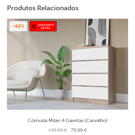
Produtos Relacionados
DESCONTO
-42%
EXTRA
Cómoda Milan 4 Gavetas (Carvalho)
O
O
139,00
€
79,99
€