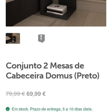
Área de Cliente
Conjunto 2 Mesas de
Cabeceira Domus (Preto)
O
O
79,99
€
69,99
€
preço
preço
Em stock. Prazo de entrega, 5 a 10 dias úteis.
original
atual