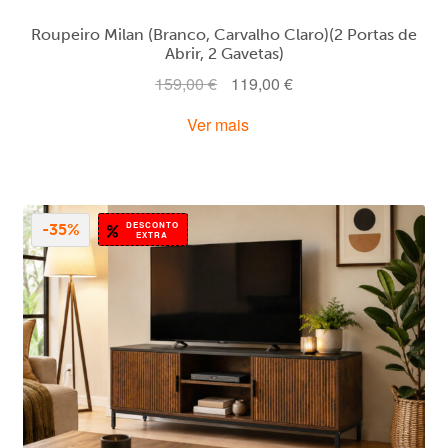
Roupeiro Milan (Branco, Carvalho Claro)(2 Portas de
Abrir, 2 Gavetas)
O
O
159,00
€
119,00
€
preço
preço
Ver mais
original
atual
era:
é:
159,00 €.
119,00 €.
DESCONTO
-35%
EXTRA