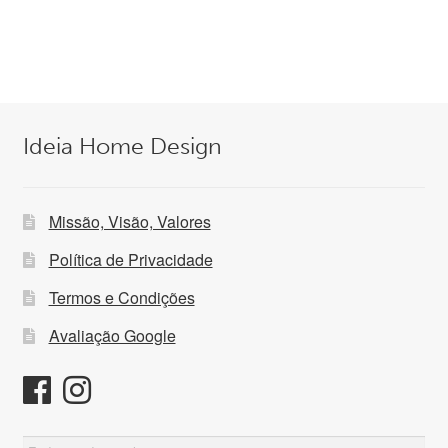
era:
é:
419,00 €.
279,00 €.
Ideia Home Design
Missão, Visão, Valores
Política de Privacidade
Termos e Condições
Avaliação Google