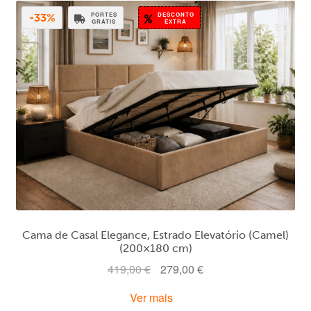
PORTES
DESCONTO
-33%
GRÁTIS
EXTRA
Cama de Casal Elegance, Estrado Elevatório (Camel)
(200×180 cm)
O
O
419,00
€
279,00
€
preço
preço
Ver mais
original
atual