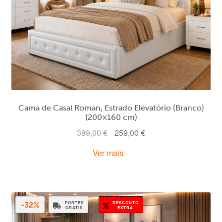
Cama de Casal Roman, Estrado Elevatório (Branco)
(200×160 cm)
O
O
389,00
€
259,00
€
preço
preço
Ver mais
original
atual
era:
é:
389,00 €.
259,00 €.
PORTES
DESCONTO
-32%
GRÁTIS
EXTRA