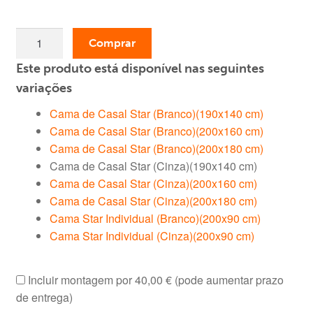
era:
é:
Quantidade
239,00 €.
179,00 €.
Comprar
de
Este produto está disponível nas seguintes
Cama
de
variações
Casal
Cama de Casal Star (Branco)(190x140 cm)
Star
Cama de Casal Star (Branco)(200x160 cm)
(Cinza)
Cama de Casal Star (Branco)(200x180 cm)
(190x140
Cama de Casal Star (Cinza)(190x140 cm)
cm)
Cama de Casal Star (Cinza)(200x160 cm)
Cama de Casal Star (Cinza)(200x180 cm)
Cama Star Individual (Branco)(200x90 cm)
Cama Star Individual (Cinza)(200x90 cm)
Incluir montagem por
40,00 €
(pode aumentar prazo
de entrega)