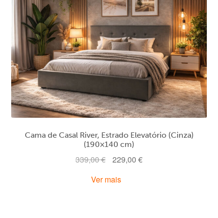
Cama de Casal River, Estrado Elevatório (Cinza)
(190×140 cm)
O
O
339,00
€
229,00
€
preço
preço
Ver mais
original
atual
era:
é:
339,00 €.
229,00 €.