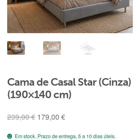
Área de Cliente
Cama de Casal Star (Cinza)
(190×140 cm)
O
O
239,00
€
179,00
€
preço
preço
Em stock. Prazo de entrega, 5 a 10 dias úteis.
original
atual