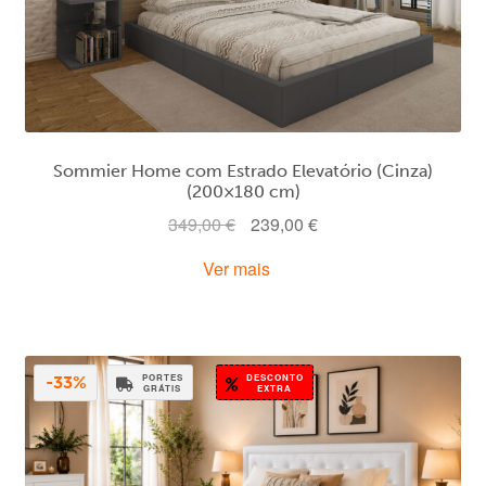
Sommier Home com Estrado Elevatório (Cinza)
(200×180 cm)
O
O
349,00
€
239,00
€
preço
preço
Ver mais
original
atual
era:
é:
349,00 €.
239,00 €.
PORTES
DESCONTO
-33%
GRÁTIS
EXTRA