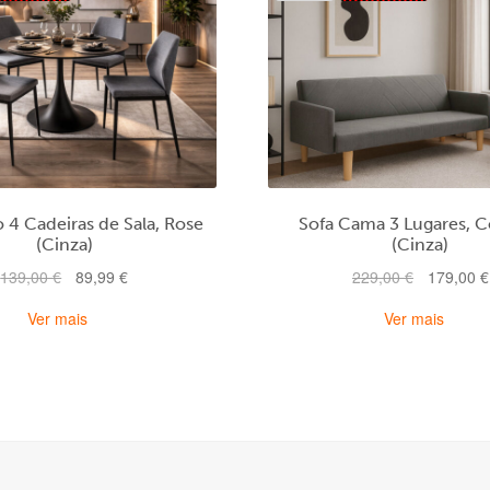
 4 Cadeiras de Sala, Rose
Sofa Cama 3 Lugares, 
(Cinza)
(Cinza)
O
O
O
139,00
€
89,99
€
229,00
€
179,00
€
preço
preço
preço
Ver mais
Ver mais
original
atual
original
era:
é:
era:
139,00 €.
89,99 €.
229,00 €.