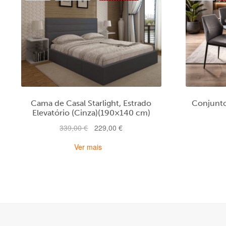
Cama de Casal Starlight, Estrado
Conjunto
Elevatório (Cinza)(190×140 cm)
O
O
339,00
€
229,00
€
preço
preço
Ver mais
original
atual
era:
é:
339,00 €.
229,00 €.