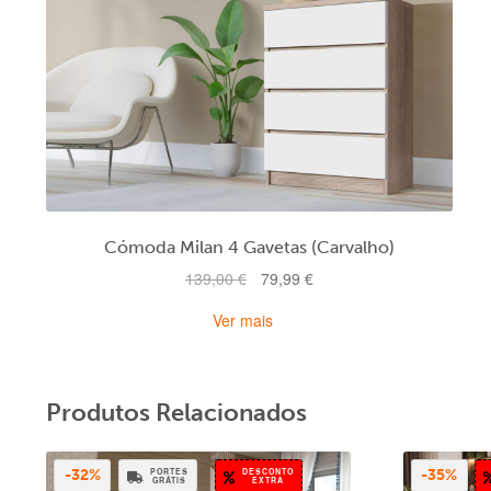
Cómoda Milan 4 Gavetas (Carvalho)
O
O
139,00
€
79,99
€
preço
preço
Ver mais
original
atual
era:
é:
139,00 €.
79,99 €.
Produtos Relacionados
PORTES
DESCONTO
-32%
-35%
GRÁTIS
EXTRA