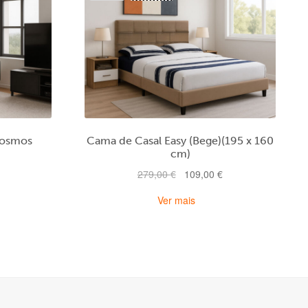
Cosmos
Cama de Casal Easy (Bege)(195 x 160
cm)
O
O
O
279,00
€
109,00
€
preço
preço
preço
Ver mais
atual
original
atual
é:
era:
é:
179,00 €.
279,00 €.
109,00 €.