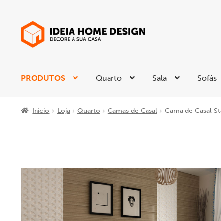
Ir
Saltar
para
para
a
o
navegação
conteúdo
PRODUTOS
Quarto
Sala
Sofás
Início
Loja
Quarto
Camas de Casal
Cama de Casal Sta