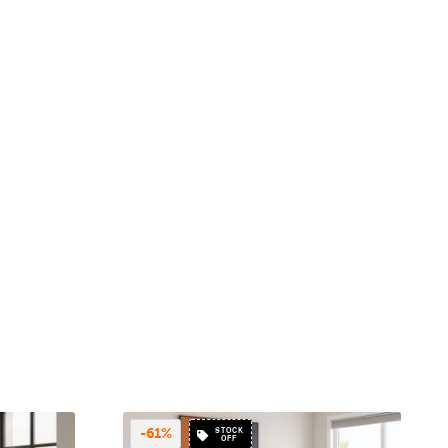
STOCK
-61%
OFF