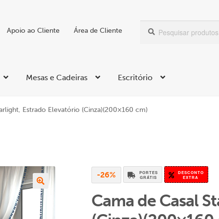
Pesquisar
Pesquisa
Apoio ao Cliente
Área de Cliente
por:
Mesas e Cadeiras
Escritório
rlight, Estrado Elevatório (Cinza)(200×160 cm)
PORTES
DESCONTO
-26%
GRÁTIS
EXTRA
Cama de Casal Sta