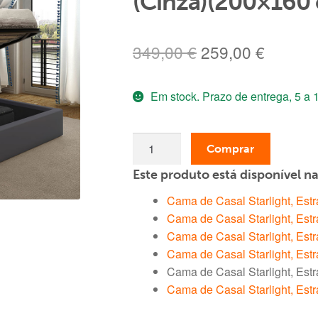
(Cinza)(200×160
O
O
349,00
€
259,00
€
preço
preço
Em stock. Prazo de entrega, 5 a 1
original
atual
era:
é:
Quantidade
349,00 €.
259,00 
Comprar
de
Este produto está disponível n
Cama
de
Cama de Casal Starlight, Est
Casal
Cama de Casal Starlight, Est
Starlight,
Cama de Casal Starlight, Est
Estrado
Cama de Casal Starlight, Est
Elevatório
Cama de Casal Starlight, Est
(Cinza)
Cama de Casal Starlight, Est
(200x160