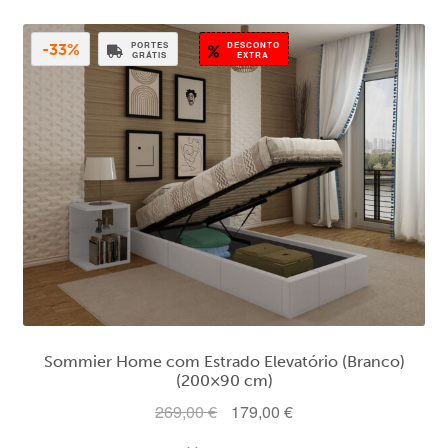
379,00 €.
279,00 €.
PORTES
DESCONTO
-33%
GRÁTIS
EXTRA
Sommier Home com Estrado Elevatório (Branco)
(200×90 cm)
O
O
269,00
€
179,00
€
preço
preço