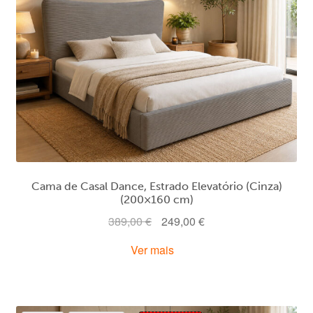
Cama de Casal Dance, Estrado Elevatório (Cinza)
(200×160 cm)
O
O
389,00
€
249,00
€
preço
preço
Ver mais
original
atual
era:
é:
389,00 €.
249,00 €.