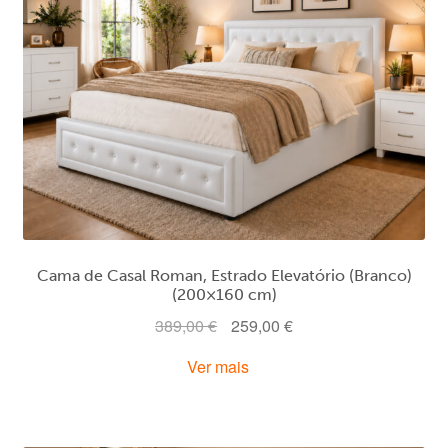
Cama de Casal Roman, Estrado Elevatório (Branco)
(200×160 cm)
O
O
389,00
€
259,00
€
preço
preço
Ver mais
original
atual
era:
é:
389,00 €.
259,00 €.