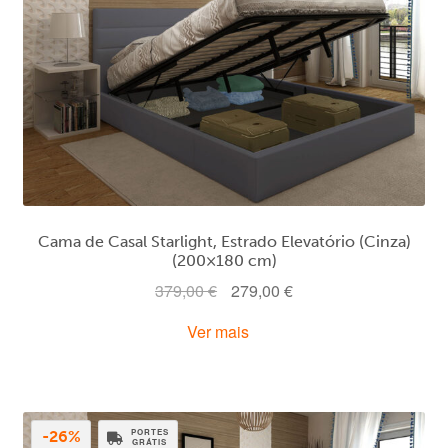
Cama de Casal Starlight, Estrado Elevatório (Cinza)
(200×180 cm)
O
O
379,00
€
279,00
€
preço
preço
Ver mais
original
atual
era:
é:
379,00 €.
279,00 €.
PORTES
-26%
GRÁTIS