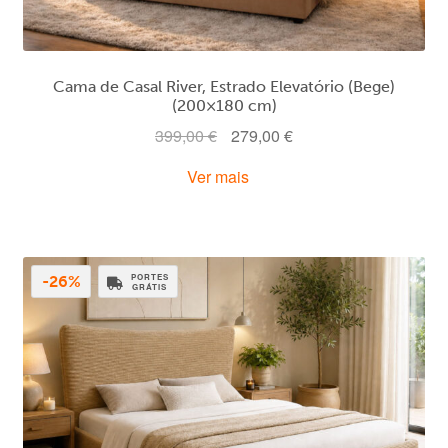
Cama de Casal River, Estrado Elevatório (Bege)
(200×180 cm)
O
O
399,00
€
279,00
€
preço
preço
Ver mais
original
atual
era:
é:
399,00 €.
279,00 €.
PORTES
-26%
GRÁTIS