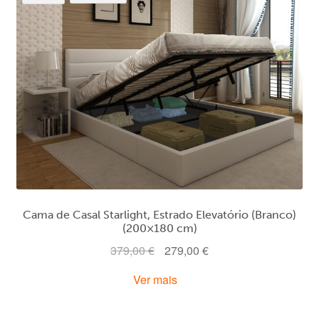
Cama de Casal Starlight, Estrado Elevatório (Branco)
(200×180 cm)
O
O
379,00
€
279,00
€
preço
preço
Ver mais
original
atual
era:
é: