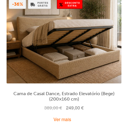
PORTES
DESCONTO
-36%
GRÁTIS
EXTRA
Cama de Casal Dance, Estrado Elevatório (Bege)
(200×160 cm)
O
O
389,00
€
249,00
€
preço
preço
Ver mais
original
atual