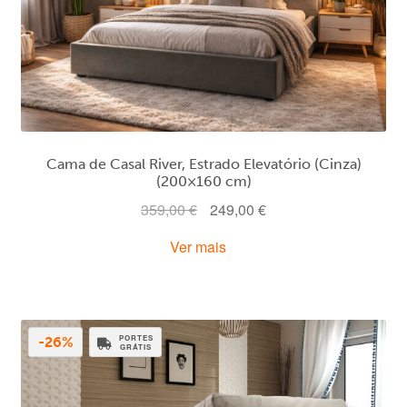
Cama de Casal River, Estrado Elevatório (Cinza)
(200×160 cm)
O
O
359,00
€
249,00
€
preço
preço
Ver mais
original
atual
era:
é:
359,00 €.
249,00 €.
PORTES
-26%
GRÁTIS