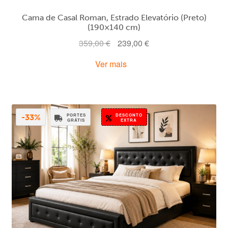
Cama de Casal Roman, Estrado Elevatório (Preto)
(190×140 cm)
O
O
359,00
€
239,00
€
preço
preço
Ver mais
original
atual
era:
é:
359,00 €.
239,00 €.
PORTES
DESCONTO
-33%
GRÁTIS
EXTRA