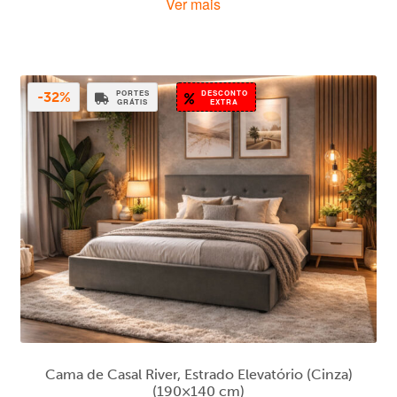
Ver mais
original
atual
era:
é:
269,00 €.
179,00 €.
PORTES
DESCONTO
-32%
GRÁTIS
EXTRA
Cama de Casal River, Estrado Elevatório (Cinza)
(190×140 cm)