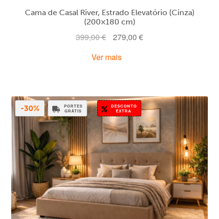
Cama de Casal River, Estrado Elevatório (Cinza)
(200×180 cm)
O
O
399,00
€
279,00
€
preço
preço
Ver mais
original
atual
era:
é:
399,00 €.
279,00 €.
PORTES
DESCONTO
-30%
GRÁTIS
EXTRA