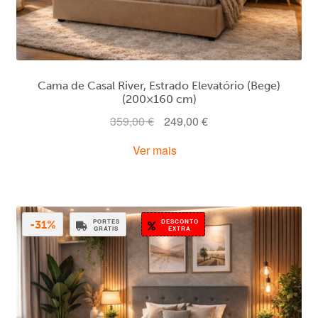
Cama de Casal River, Estrado Elevatório (Bege)
(200×160 cm)
O
O
359,00
€
249,00
€
preço
preço
Ver mais
original
atual
era:
é:
359,00 €.
249,00 €.
PORTES
DESCONTO
-31%
GRÁTIS
EXTRA