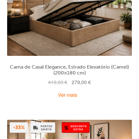
Cama de Casal Elegance, Estrado Elevatório (Camel)
(200×180 cm)
O
O
419,00
€
279,00
€
preço
preço
Ver mais
original
atual
era:
é:
419,00 €.
279,00 €.
PORTES
DESCONTO
-33%
GRÁTIS
EXTRA