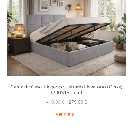
Cama de Casal Elegance, Estrado Elevatório (Cinza)
(200×180 cm)
O
O
419,00
€
279,00
€
preço
preço
Ver mais
original
atual
era:
é:
419,00 €.
279,00 €.