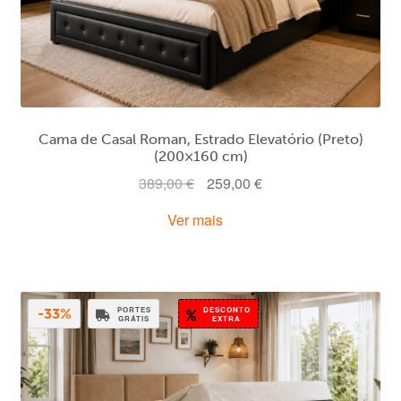
Cama de Casal Roman, Estrado Elevatório (Preto)
(200×160 cm)
O
O
389,00
€
259,00
€
preço
preço
Ver mais
original
atual
era:
é:
389,00 €.
259,00 €.
PORTES
DESCONTO
-33%
GRÁTIS
EXTRA