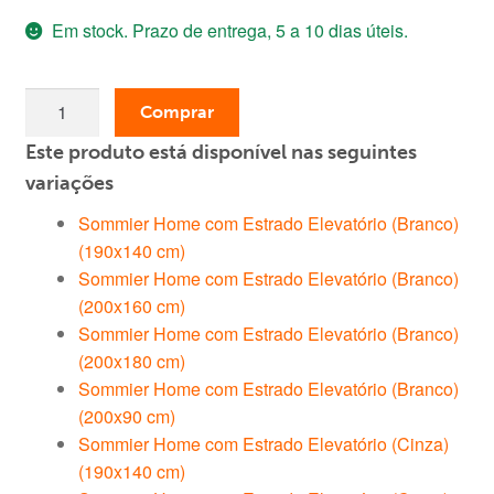
Em stock. Prazo de entrega, 5 a 10 dias úteis.
original
atual
era:
é:
Quantidade
269,00 €.
179,00 €.
Comprar
de
Este produto está disponível nas seguintes
Sommier
Home
variações
com
Sommier Home com Estrado Elevatório (Branco)
Estrado
(190x140 cm)
Elevatório
Sommier Home com Estrado Elevatório (Branco)
(Cinza)
(200x160 cm)
(200x90
Sommier Home com Estrado Elevatório (Branco)
cm)
(200x180 cm)
Sommier Home com Estrado Elevatório (Branco)
(200x90 cm)
Sommier Home com Estrado Elevatório (Cinza)
(190x140 cm)