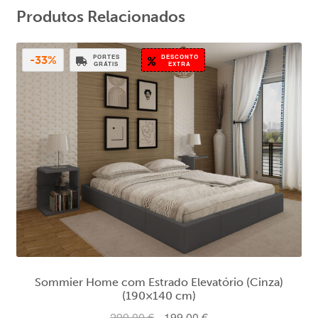
Produtos Relacionados
PORTES
DESCONTO
-33%
GRÁTIS
EXTRA
Sommier Home com Estrado Elevatório (Cinza)
(190×140 cm)
O
O
299,00
€
199,00
€