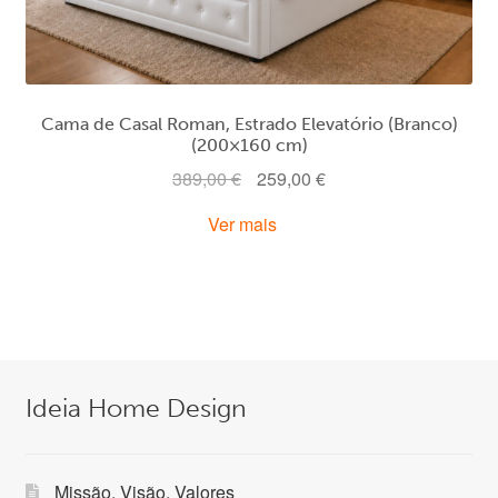
Cama de Casal Roman, Estrado Elevatório (Branco)
(200×160 cm)
O
O
389,00
€
259,00
€
preço
preço
Ver mais
original
atual
era:
é:
389,00 €.
259,00 €.
Ideia Home Design
Missão, Visão, Valores