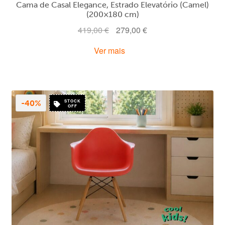
Cama de Casal Elegance, Estrado Elevatório (Camel)
(200×180 cm)
O
O
419,00
€
279,00
€
preço
preço
Ver mais
original
atual
era:
é:
419,00 €.
279,00 €.
STOCK
-40%
OFF