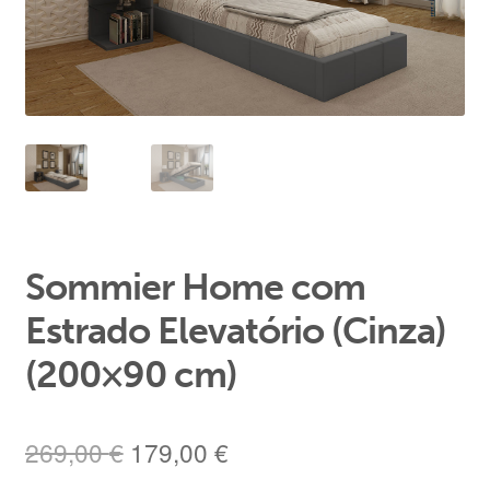
Área de Cliente
Sommier Home com
Estrado Elevatório (Cinza)
(200×90 cm)
O
O
269,00
€
179,00
€
preço
preço